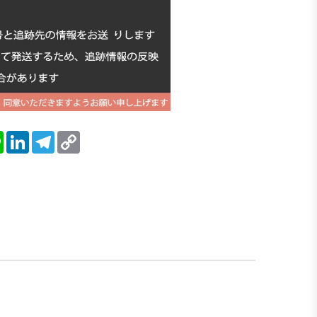
blr
Line
LinkedIn
Telegram
Copy
Link