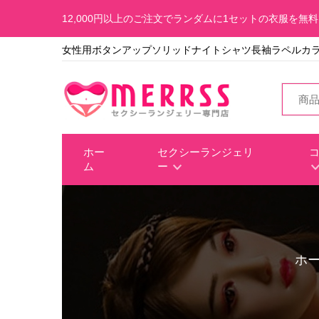
12,000円以上のご注文でランダムに1セットの衣服を無
女性用ボタンアップソリッドナイトシャツ長袖ラペルカ
ホー
セクシーランジェリ
ム
ー
ホ