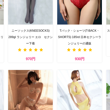
・
ニーソックス(KNEESOCKS)
Tバック・ショーツ(T-BACK・
ス
ェリ
289gl ランジェリー エロ セクシ
SHORTS) 185rd 日本セクシーラ
ー下着
ンジェリーの通販
970円
930円