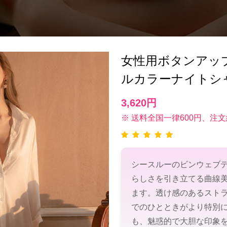
女性用ボタンアッ
ルカラーナイトシ
3,620円
※ 送料全国一律600円、注文
シースルーのビンウェブ
らしさを引き立てる曲線
ます。透け感のあるスト
でのひとときがより特別
も、魅惑的で大胆な印象