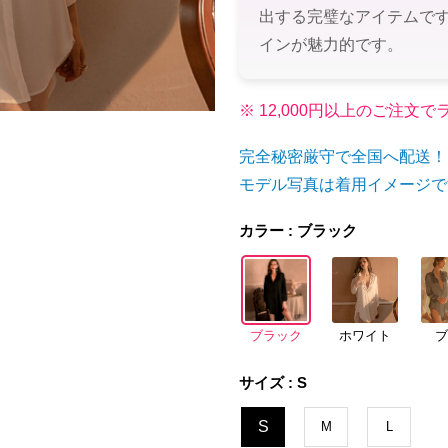
出する完璧なアイテムで
インが魅力的です。
※ 12,000円以上のご注
完全秘密厳守で全国へ配送！
モデル写真は着用イメージで
カラー : ブラック
ブラック
ホワイト
サイズ : S
S
M
L