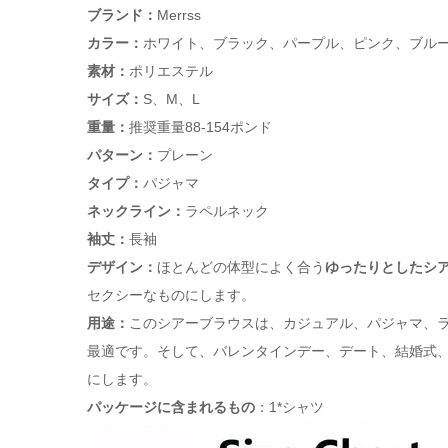
ブランド：
Merrss
カラー：
ホワイト、ブラック、パープル、ピンク、ブル
素材：
ポリエステル
サイズ：
S、M、L
重量：
推奨重量88-154ポンド
パターン：
プレーン
タイプ：
パジャマ
ネックライン：
ラペルネック
袖丈：
長袖
デザイン：
ほとんどの体型によく合う
ゆったりとしたシ
セクシーなものにします。
用途：
このシアーブラウスは、カジュアル、パジャマ、
最適です。そして、バレンタインデー、デート、結婚式
にします。
パッケージに含まれるもの
：1*シャツ