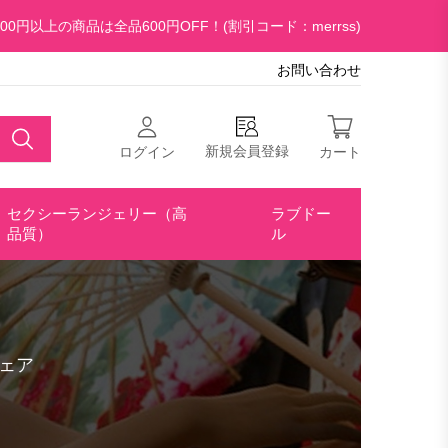
00円以上の商品は全品600円OFF！(割引コード：merrss)
お問い合わせ
新規会員登録
ログイン
カート
セクシーランジェリー（高
ラブドー
品質）
ル
ェア