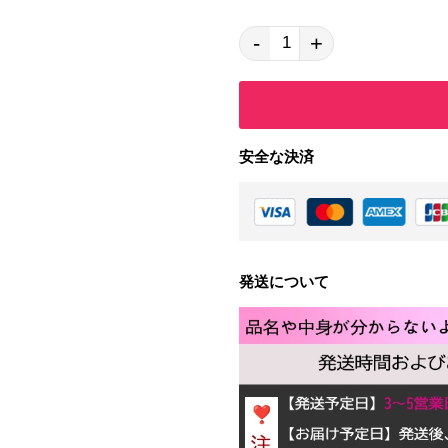
-
+
安全な決済
発送について