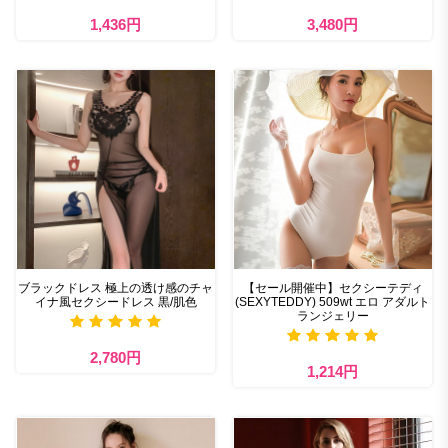
1,436円
3,480円
ブラックドレス 極上の透け感のチャ
【セール開催中】セクシーテディ
イナ風セクシードレス 黒/肌色
(SEXYTEDDY) 509wt エロ アダルト
ランジェリー
2,780円
1,214円