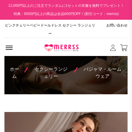
12,000円以上のご注文でランダムに1セットの衣服を無料でプレゼント！
特典：8500円以上の商品は全品600円OFF！(割引コード：merrss)
ピンクチェリーベビードールドレス セクシー ランジェリ
お問い合わせ
ー
Menu Open
ホー
セクシーランジ
パジャマ・ルーム
ム
ェリー
ウェア