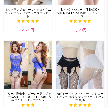
ホットランジェリーマイクロビキニ
Tバック・ショーツ(T-BACK・
ブラとパンティアニメコスプレセッ
SHORTS) 173bg 熟女 ランジェリー
ト
エロ
2,550円
1,170円
【セール開催中】ガーターランジェ
セクシーマイクロミニデニムショー
リー(GARTER LINGERIE) 200bl 高
トパンツ 極浅 レディースホットパン
級 ランジェリー ブランド
ツ 黒/白