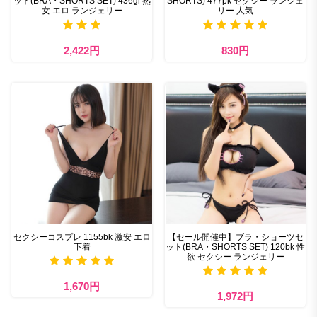
ット(BRA・SHORTS SET) 436gl 熟
SHORTS) 477pk セクシー ランジェ
女 エロ ランジェリー
リー 人気
2,422円
830円
セクシーコスプレ 1155bk 激安 エロ
【セール開催中】ブラ・ショーツセ
下着
ット(BRA・SHORTS SET) 120bk 性
欲 セクシー ランジェリー
1,670円
1,972円