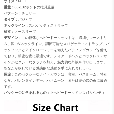
サイズ：
M、L
重量：
88-132ポンドの推奨重量
パターン：
チェリー
タイプ：
パジャマ
ネックライン：
スパゲッティストラップ
袖丈：
ノースリーブ
デザイン：
この軽薄なベビードールセットは、繊細なレーストリ
ム、深いVネックライン、調節可能なスパゲッティストラップ、バ
ックフックとアイクロージャーを備えたパディングカップを備え
ており、親密な夜に最適です。ティアードヘムとバックレスデザ
インがセクシーなタッチを加え、魅力的な外観を作り出します。
あなたが探している魅惑的な感覚を手に入れましょう。
用途：
このセクシーなナイトガウンは、寝室、バスルーム、特別
な夜、バレンタインデー、ハネムーン、または結婚式の夜に最適
です。
パッケージに含まれるもの
：1*ベビードールドレス+1*パンティ