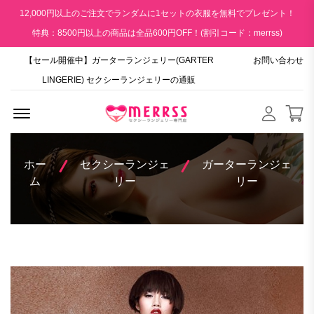
12,000円以上のご注文でランダムに1セットの衣服を無料でプレゼント！
特典：8500円以上の商品は全品600円OFF！(割引コード：merrss)
【セール開催中】ガーターランジェリー(GARTER
お問い合わせ
LINGERIE) セクシーランジェリーの通販
Menu Open
ホー
セクシーランジェ
ガーターランジェ
ム
リー
リー