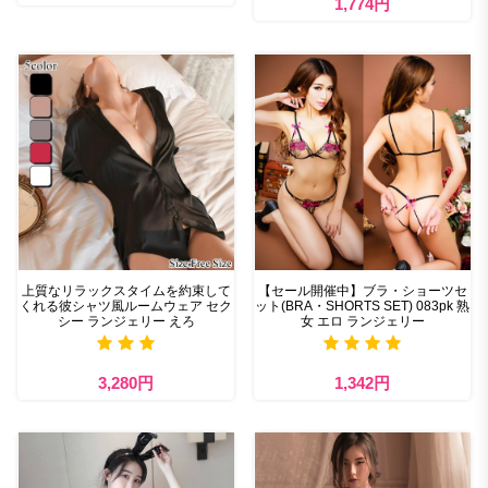
1,774円
上質なリラックスタイムを約束して
【セール開催中】ブラ・ショーツセ
くれる彼シャツ風ルームウェア セク
ット(BRA・SHORTS SET) 083pk 熟
シー ランジェリー えろ
女 エロ ランジェリー
3,280円
1,342円