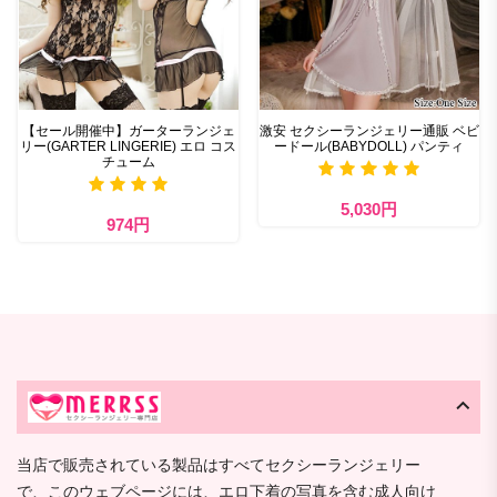
【セール開催中】ガーターランジェ
激安 セクシーランジェリー通販 ベビ
リー(GARTER LINGERIE) エロ コス
ードール(BABYDOLL) パンティ
チューム
5,030円
974円
当店で販売されている製品はすべてセクシーランジェリー
で、このウェブページには、エロ下着の写真を含む成人向け