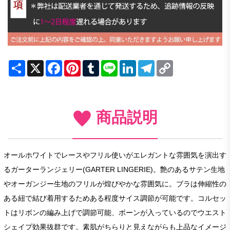
Share
X
Facebook
Pinterest
Tumblr
Line
LinkedIn
Telegram
Copy
Link
商品説明
オールホワイトでレースやフリル使いがエレガントな雰囲気を演出す
るガーターランジェリー(GARTER LINGERIE)。艶のあるサテン生地
やオーガンジー生地のフリルが煌びやかな雰囲気に。ブラは伸縮性の
ある紐で結び着用するためある程度サイス調節が可能です。コルセッ
トはリボンの編み上げで調節可能、ボーンが入っているのでウエスト
シェイプ効果抜群です。素肌がちらりと見えながらも上品なイメージ