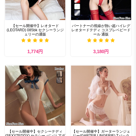
【セール開催中】レオタード
パートナーの視線が熱い超ハイレグ
(LEOTARD) 085bk セクシーランジ
レオタードテディ コスプレベビード
ェリーの通販
ール 通販
1,774円
3,180円
【セール開催中】セクシーテディ
【セール開催中】ガーターランジェ
(SEXYTEDDY) セクシー パンツ アダ
リー(GARTER LINGERIE) Tバック