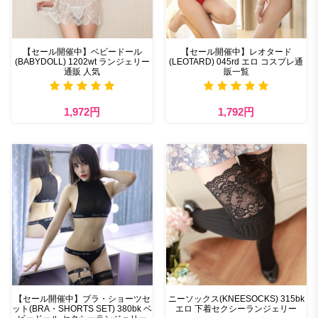
【セール開催中】ベビードール
【セール開催中】レオタード
(BABYDOLL) 1202wt ランジェリー
(LEOTARD) 045rd エロ コスプレ通
通販 人気
販一覧
1,972円
1,792円
【セール開催中】ブラ・ショーツセ
ニーソックス(KNEESOCKS) 315bk
ット(BRA・SHORTS SET) 380bk ベ
エロ 下着セクシーランジェリー