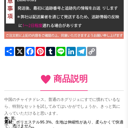
Share
X
Facebook
Pinterest
Tumblr
Line
LinkedIn
Telegram
Copy
Link
商品説明
中国のチャイナドレス。普通のネグリジェにすでに慣れているな
ら、特別なセットを試してみてはいかがでしょうか。きっと気に
入っていただけると思います。
色:
黒;
素材:
ポリエステル95.3%。生地は伸縮性があり、柔らかくて快適
で、透けません。