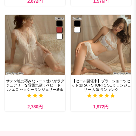
2,872円
1,576円
サテン地に巧みなレース使いがラグ
【セール開催中】ブラ・ショーツセ
ジュアリーな雰囲気漂うベビードー
ット(BRA・SHORTS SET) ランジェ
ル エロ セクシーランジェリー通販
リー 人気 ランキング
2,780円
1,972円