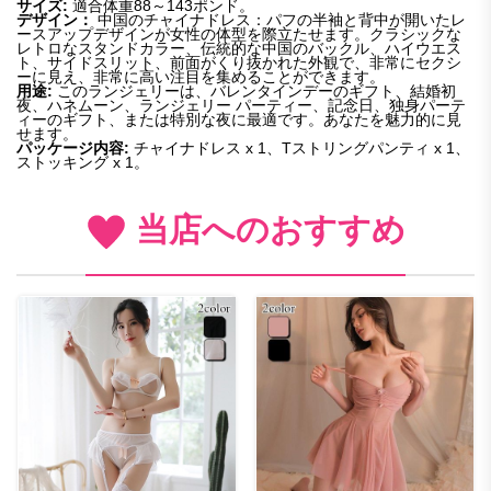
サイズ:
適合体重88～143ポンド。
デザイン：
中国のチャイナドレス：パフの半袖と背中が開いたレ
ースアップデザインが女性の体型を際立たせます。クラシックな
レトロなスタンドカラー、伝統的な中国のバックル、ハイウエス
ト、サイドスリット、前面がくり抜かれた外観で、非常にセクシ
ーに見え、非常に高い注目を集めることができます。
用途:
このランジェリーは、バレンタインデーのギフト、結婚初
夜、ハネムーン、ランジェリー パーティー、記念日、独身パーテ
ィーのギフト、または特別な夜に最適です。あなたを魅力的に見
せます
。
パッケージ内容:
チャイナドレス x 1、Tストリングパンティ x 1、
ストッキング x 1。
当店へのおすすめ