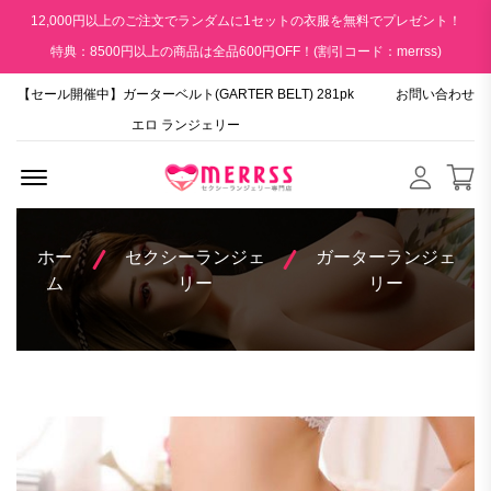
12,000円以上のご注文でランダムに1セットの衣服を無料でプレゼント！
特典：8500円以上の商品は全品600円OFF！(割引コード：merrss)
【セール開催中】ガーターベルト(GARTER BELT) 281pk
お問い合わせ
エロ ランジェリー
Menu Open
ホー
セクシーランジェ
ガーターランジェ
ム
リー
リー