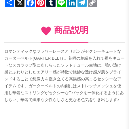
Share
X
Facebook
Pinterest
Tumblr
Line
LinkedIn
Telegram
Copy
Link
商品説明
ロマンティックなフラワーレースとリボンがセクシーキュートな
ガーターベルト(GARTER BELT) 。花柄の刺繍を入れて裾をキュー
トなスカラップ型にあしらったソフトチュール生地は、強い透け
感とふわりとしたエアリー感が特徴で絶妙な透け感が肌をブライ
ンドすることで想像力を掻き立てる高揚感の高まるセクシーなア
イテムです。ガーターベルトの内側にはストレッチメッシュを使
用し華奢なストリングがセクシーなTバックを一体化するようにあ
しらい、華奢で繊細な女性らしさと更なる色気を引き出します♪