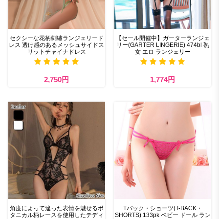
セクシーな花柄刺繍ランジェリード
【セール開催中】ガーターランジェ
レス 透け感のあるメッシュサイドス
リー(GARTER LINGERIE) 474bl 熟
リットチャイナドレス
女 エロ ランジェリー
2,750円
1,774円
角度によって違った表情を魅せるボ
Tバック・ショーツ(T-BACK・
タニカル柄レースを使用したテディ
SHORTS) 133pk ベビー ドール ラン