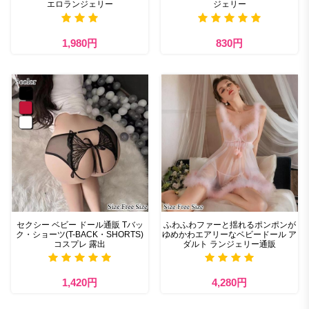
エロランジェリー
ジェリー
1,980円
830円
セクシー ベビー ドール通販 Tバッ
ふわふわファーと揺れるポンポンが
ク・ショーツ(T-BACK・SHORTS)
ゆめかわエアリーなベビードール ア
コスプレ 露出
ダルト ランジェリー通販
1,420円
4,280円