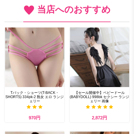
当店へのおすすめ
Tバック・ショーツ(T-BACK・
【セール開催中】ベビードール
SHORTS) 334pk-2 熟女 エロ ランジ
(BABYDOLL) 998bk セクシー ランジ
ェリー
ェリー 画像
970円
2,872円