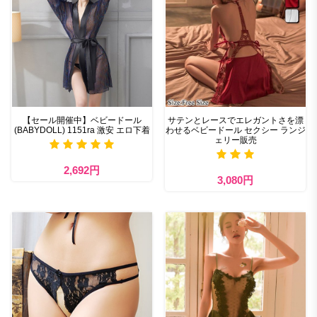
【セール開催中】ベビードール
サテンとレースでエレガントさを漂
(BABYDOLL) 1151ra 激安 エロ下着
わせるベビードール セクシー ランジ
ェリー販売
2,692円
3,080円