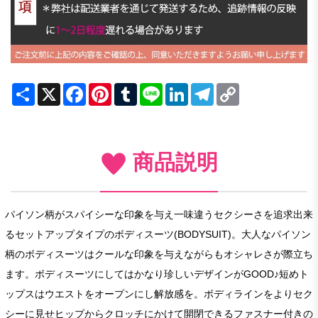
Share
X
Facebook
Pinterest
Tumblr
Line
LinkedIn
Telegram
Copy
Link
商品説明
パイソン柄がスパイシーな印象を与え一味違うセクシーさを追求出来
るセットアップタイプのボディスーツ(BODYSUIT)。大人なパイソン
柄のボディスーツはクールな印象を与えながらもオシャレさが際立ち
ます。ボディスーツにしてはかなり珍しいデザインがGOOD♪短めト
ップスはウエストをオープンにし解放感を。ボディラインをよりセク
シーに見せヒップからクロッチにかけて開閉できるファスナー付きの