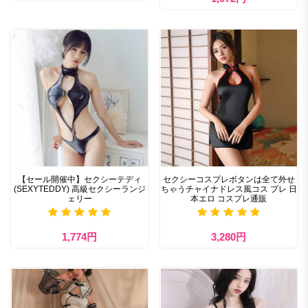
【セール開催中】セクシーテディ
セクシーコスプレボタンは全て外せ
(SEXYTEDDY) 高級セクシーランジ
ちゃうチャイナドレス風コス プレ 日
ェリー
本エロ コスプレ通販
1,774円
3,280円