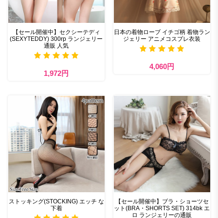
【セール開催中】セクシーテディ
日本の着物ローブ イチゴ柄 着物ラン
(SEXYTEDDY) 300rp ランジェリー
ジェリー アニメコスプレ衣装
通販 人気
4,060円
1,972円
ストッキング(STOCKING) エッチ な
【セール開催中】ブラ・ショーツセ
下着
ット(BRA・SHORTS SET) 314bk エ
ロ ランジェリーの通販