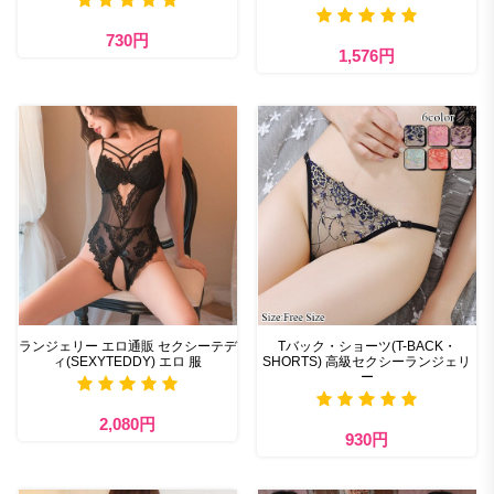
730円
1,576円
ランジェリー エロ通販 セクシーテデ
Tバック・ショーツ(T-BACK・
ィ(SEXYTEDDY) エロ 服
SHORTS) 高級セクシーランジェリ
ー
2,080円
930円