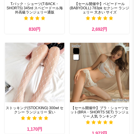
Tバック・ショーツ(T-BACK・
【セール開催中】ベビードール
SHORTS) 345rd スベビードール海
(BABYDOLL) 783pk セクシー ランジ
外高級ランジェリー通販
ェリー 大きい サイズ
830円
2,692円
ストッキング(STOCKING) 300wt セ
【セール開催中】ブラ・ショーツセ
クシー ランジェリー 安い
ット(BRA・SHORTS SET) ランジェ
リー 人気 ランキング
1,170円
1,972円