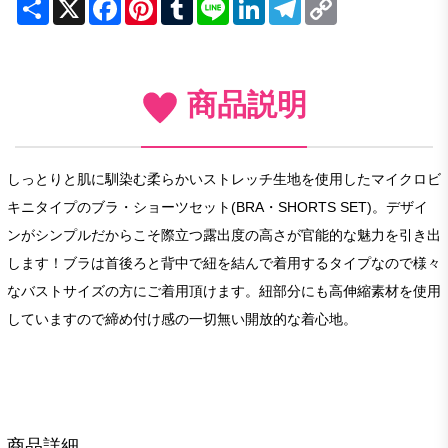
Share
X
Facebook
Pinterest
Tumblr
Line
LinkedIn
Telegram
Copy
Link
商品説明
しっとりと肌に馴染む柔らかいストレッチ生地を使用したマイクロビ
キニタイプのブラ・ショーツセット(BRA・SHORTS SET)。デザイ
ンがシンプルだからこそ際立つ露出度の高さが官能的な魅力を引き出
します！ブラは首後ろと背中で紐を結んで着用するタイプなので様々
なバストサイズの方にご着用頂けます。紐部分にも高伸縮素材を使用
していますので締め付け感の一切無い開放的な着心地。
商品詳細