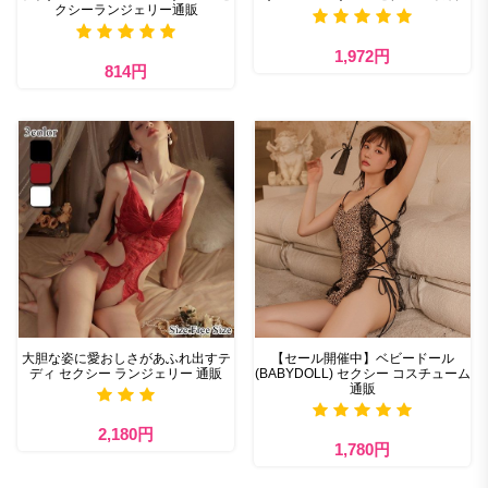
クシーランジェリー通販
1,972円
814円
大胆な姿に愛おしさがあふれ出すテ
【セール開催中】ベビードール
ディ セクシー ランジェリー 通販
(BABYDOLL) セクシー コスチューム
通販
2,180円
1,780円