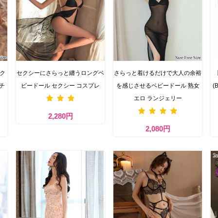
セク
セクシーにさらっと纏うロングベ
さらっと着けるだけで大人の余裕
チ
ビードール セクシー コスプレ
を感じさせるベビードール 熟女
(
エロ ランジェリー
2,280円
2,080円