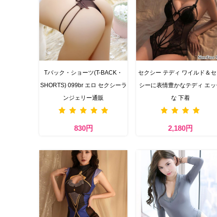
Tバック・ショーツ(T-BACK・
セクシー テディ ワイルド＆
SHORTS) 099br エロ セクシーラ
シーに表情豊かなテディ エッ
ンジェリー通販
な 下着
830円
2,180円