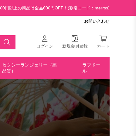
00円以上の商品は全品600円OFF！(割引コード：merrss)
お問い合わせ
新規会員登録
ログイン
カート
セクシーランジェリー（高
ラブドー
品質）
ル