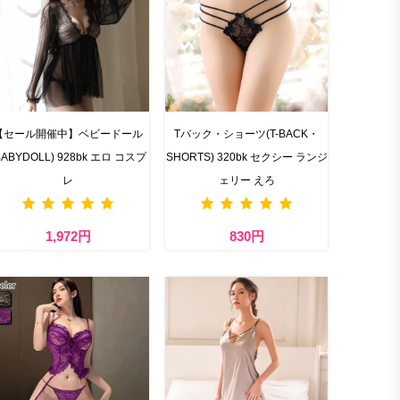
【セール開催中】ベビードール
Tバック・ショーツ(T-BACK・
BABYDOLL) 928bk エロ コスプ
SHORTS) 320bk セクシー ランジ
レ
ェリー えろ
1,972円
830円