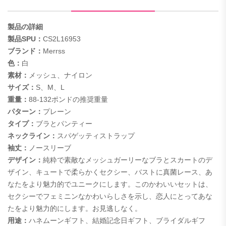
製品の詳細
製品SPU：
CS2L16953
ブランド：
Merrss
色：
白
素材：
メッシュ、ナイロン
サイズ：
S、M、L
重量：
88-132ポンドの推奨重量
パターン：
プレーン
タイプ：
ブラとパンティー
ネックライン：
スパゲッティストラップ
袖丈：
ノースリーブ
デザイン：
純粋で素敵なメッシュガーリーなブラとスカートのデ
ザイン、キュートで柔らかくセクシー、バストに真菌レース、あ
なたをより魅力的でユニークにします。このかわいいセットは、
セクシーでフェミニンなかわいらしさを示し、恋人にとってあな
たをより魅力的にします。お見逃しなく。
用途：
ハネムーンギフト、結婚記念日ギフト、ブライダルギフ