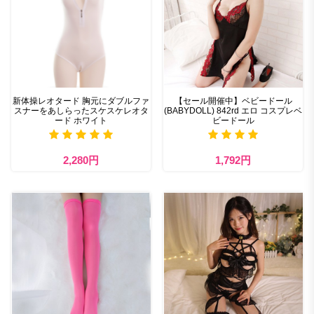
新体操レオタード 胸元にダブルファ
【セール開催中】ベビードール
スナーをあしらったスケスケレオタ
(BABYDOLL) 842rd エロ コスプレベ
ード ホワイト
ビードール
2,280円
1,792円