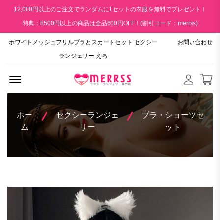
12,000円以上のご注文でランダムに1セットの衣服を無料でプレゼント！
特典：8500円以上の商品は全品600円OFF！(割引コード：merrss)
ホワイトメッシュフリルブラとスカートセット セクシー
お問い合わせ
ランジェリー えろ
Menu Open
ホー
セクシーランジェ
ブラ・ショーツセ
ム
リー
ット