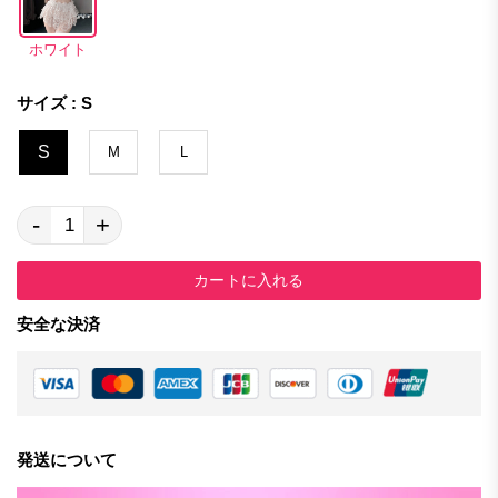
ホワイト
サイズ : S
S
M
L
-
+
カートに入れる
安全な決済
発送について