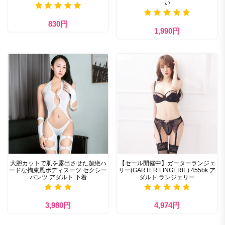
い
830円
1,990円
大胆カットで肌を露出させた超絶ハ
【セール開催中】ガーターランジェ
ードな拘束風ボディスーツ セクシー
リー(GARTER LINGERIE) 455bk ア
パンツ アダルト 下着
ダルト ランジェリー
3,980円
4,974円