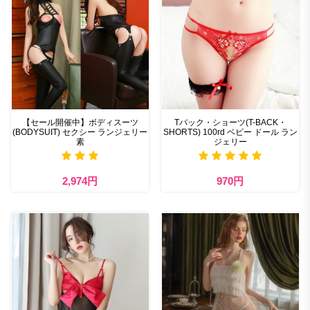
【セール開催中】ボディスーツ
Tバック・ショーツ(T-BACK・
(BODYSUIT) セクシー ランジェリー
SHORTS) 100rd ベビー ドール ラン
素
ジェリー
2,974円
970円