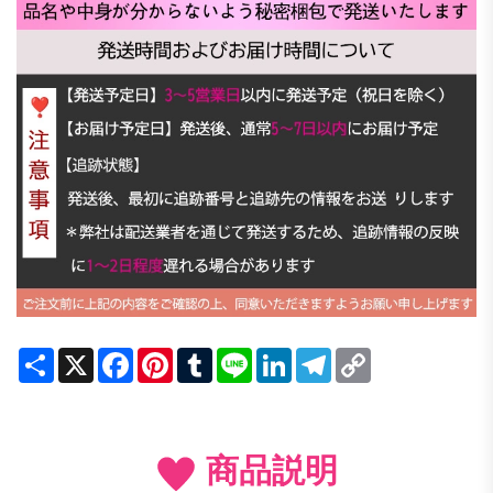
Share
X
Facebook
Pinterest
Tumblr
Line
LinkedIn
Telegram
Copy
Link
商品説明