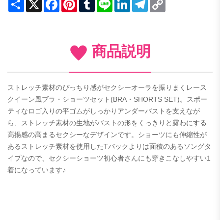
Share
X
Facebook
Pinterest
Tumblr
Line
LinkedIn
Telegram
Copy
Link
商品説明
ストレッチ素材のぴっちり感がセクシーオーラを振りまくレース
クイーン風ブラ・ショーツセット(BRA・SHORTS SET)。スポー
ティなロゴ入りの平ゴムがしっかりアンダーバストを支えなが
ら、ストレッチ素材の生地がバストの形をくっきりと露わにする
高揚感の高まるセクシーなデザインです。ショーツにも伸縮性が
あるストレッチ素材を使用したTバックよりは面積のあるソングタ
イプなので、セクシーショーツ初心者さんにも穿きこなしやすい1
着になっています♪