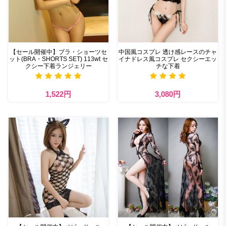
【セール開催中】ブラ・ショーツセ
中国風コスプレ 透け感レースのチャ
ット(BRA・SHORTS SET) 113wt セ
イナドレス風コスプレ セクシーエッ
クシー下着ランジェリー
チな下着
1,522円
3,080円