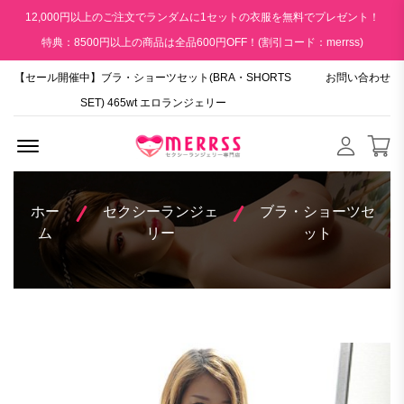
12,000円以上のご注文でランダムに1セットの衣服を無料でプレゼント！
特典：8500円以上の商品は全品600円OFF！(割引コード：merrss)
【セール開催中】ブラ・ショーツセット(BRA・SHORTS
お問い合わせ
SET) 465wt エロランジェリー
Menu Open
ホー
セクシーランジェ
ブラ・ショーツセ
ム
リー
ット