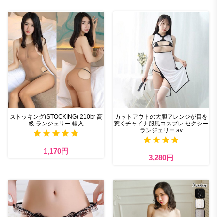
ストッキング(STOCKING) 210br 高
カットアウトの大胆アレンジが目を
級 ランジェリー 輸入
惹くチャイナ服風コスプレ セクシー
ランジェリー av
1,170円
3,280円