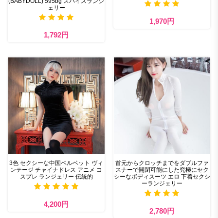
(BABYDOLL) 595bg スパイスランジ
ェリー
1,970円
1,792円
3色 セクシーな中国ベルベット ヴィ
首元からクロッチまでをダブルファ
ンテージ チャイナドレス アニメ コ
スナーで開閉可能にした究極にセク
スプレ ランジェリー 伝統的
シーなボディスーツ エロ 下着セクシ
ーランジェリー
4,200円
2,780円