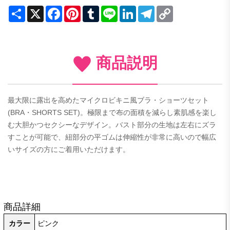
Share
X
Facebook
Pinterest
Tumblr
Line
LinkedIn
Telegram
Copy
Link
商品説明
最大限に露出を高めたマイクロビキニ風ブラ・ショーツセット
(BRA・SHORTS SET)。極限まで布の面積を減らし素肌感を楽し
む大胆かつセクシーなデザイン。バスト部分の生地は左右にズラ
すことが可能で、紐部分の平ゴムは伸縮性が非常に高いので幅広
いサイズの方にご着用いただけます。
商品詳細
カラー
ピンク