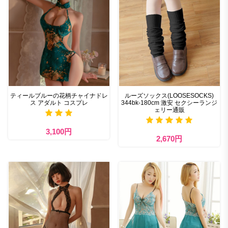
ティールブルーの花柄チャイナドレ
ルーズソックス(LOOSESOCKS)
ス アダルト コスプレ
344bk-180cm 激安 セクシーランジ
ェリー通販
3,100円
2,670円