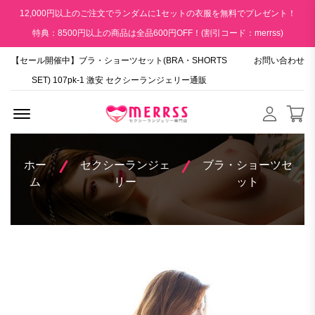
12,000円以上のご注文でランダムに1セットの衣服を無料でプレゼント！
特典：8500円以上の商品は全品600円OFF！(割引コード：merrss)
【セール開催中】ブラ・ショーツセット(BRA・SHORTS
お問い合わせ
SET) 107pk-1 激安 セクシーランジェリー通販
Menu Open
ホー
セクシーランジェ
ブラ・ショーツセ
ム
リー
ット