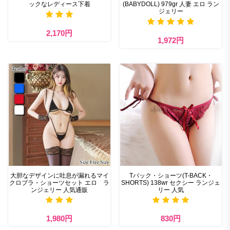
ックなレディース下着
(BABYDOLL) 979gr 人妻 エロ ラン
ジェリー
2,170円
1,972円
大胆なデザインに吐息が漏れるマイ
Tバック・ショーツ(T-BACK・
クロブラ・ショーツセット エロ ラ
SHORTS) 138wr セクシー ランジェ
ンジェリー 人気通販
リー 人気
1,980円
830円