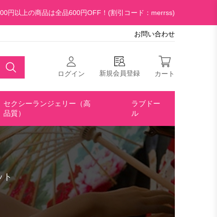
00円以上の商品は全品600円OFF！(割引コード：merrss)
お問い合わせ
新規会員登録
ログイン
カート
セクシーランジェリー（高
ラブドー
品質）
ル
ット