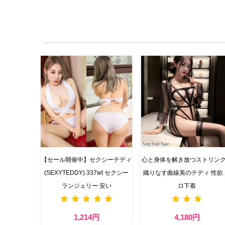
【セール開催中】セクシーテディ
心と身体を解き放つストリン
(SEXYTEDDY) 337wt セクシー
織りなす曲線美のテディ 性欲
ランジェリー 安い
ロ下着
1,214円
4,180円