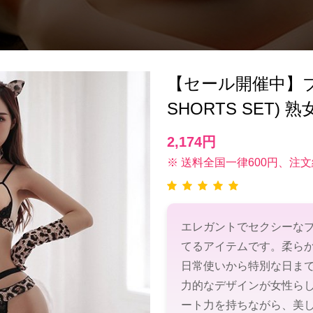
【セール開催中】ブ
SHORTS SET)
2,174円
※ 送料全国一律600円、注文
エレガントでセクシーな
てるアイテムです。柔ら
日常使いから特別な日ま
力的なデザインが女性ら
ート力を持ちながら、美