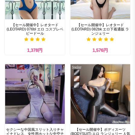
【セール開催中】レオタード
【セール開催中】レオタード
(LEOTARD) 076bl エロ コスプレベ
(LEOTARD) 082bk エロ下着通販 ラ
ビードール
ンジェリー
1,378円
1,576円
セクシーな中国風スリット入りチャ
【セール開催中】ボディスーツ
イナドレス、女性用ホットな中空チ
(BODYSUIT) エロ ランジェリー 人気