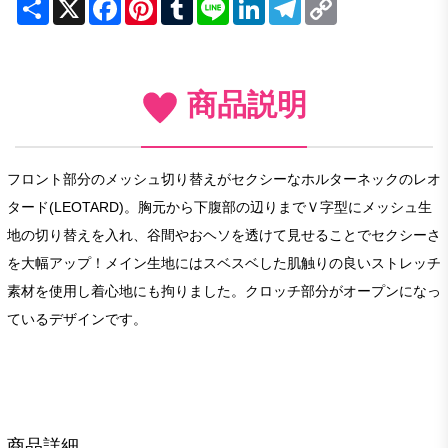
Share
X
Facebook
Pinterest
Tumblr
Line
LinkedIn
Telegram
Copy
Link
商品説明
フロント部分のメッシュ切り替えがセクシーなホルターネックのレオ
タード(LEOTARD)。胸元から下腹部の辺りまでＶ字型にメッシュ生
地の切り替えを入れ、谷間やおヘソを透けて見せることでセクシーさ
を大幅アップ！メイン生地にはスベスベした肌触りの良いストレッチ
素材を使用し着心地にも拘りました。クロッチ部分がオープンになっ
ているデザインです。
商品詳細