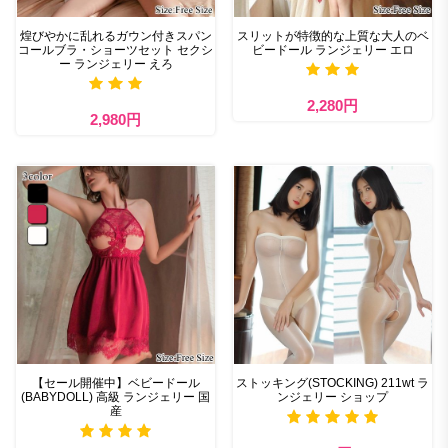
煌びやかに乱れるガウン付きスパン
スリットが特徴的な上質な大人のベ
コールブラ・ショーツセット セクシ
ビードール ランジェリー エロ
ー ランジェリー えろ
2,280円
2,980円
【セール開催中】ベビードール
ストッキング(STOCKING) 211wt ラ
(BABYDOLL) 高級 ランジェリー 国
ンジェリー ショップ
産