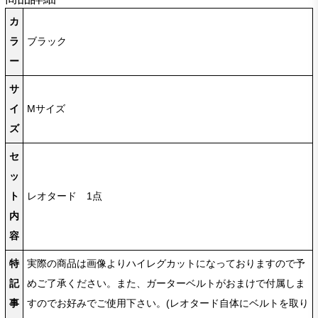
カ
ラ
ブラック
ー
サ
イ
Mサイズ
ズ
セ
ッ
ト
レオタード 1点
内
容
特
実際の商品は画像よりハイレグカットになっておりますので予
記
めご了承ください。また、ガーターベルトがおまけで付属しま
事
すのでお好みでご使用下さい。(レオタード自体にベルトを取り