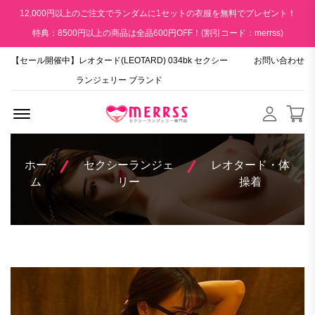
12,000円以上のご注文でランダムに1セットの衣服を無料でプレゼント！
特典：8500円以上の商品は全品600円OFF！(割引コード：merrss)
【セール開催中】レオタード(LEOTARD) 034bk セクシー
お問い合わせ
ランジェリー ブランド
Menu Open
ホー
セクシーランジェ
レオタード・体
ム
リー
操着