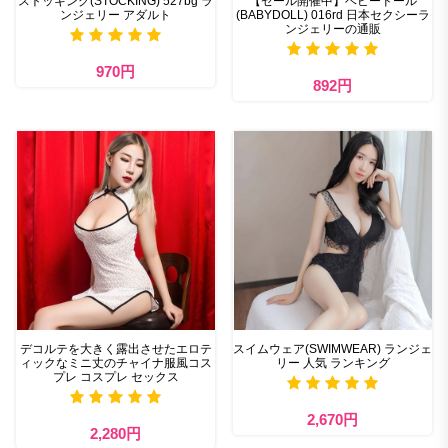
ストッキング(STOCKING) 527bg ラ
【セール開催中】ベビードール
ンジェリー アダルト
(BABYDOLL) 016rd 日本セクシーラ
ンジェリーの通販
970円
892円
デコルテを大きく露出させたエロテ
スイムウェア(SWIMWEAR) ランジェ
ィックなミニ丈のチャイナ服風コス
リー 人気 ランキング
プレ コスプレ セックス
2,670円
2,280円