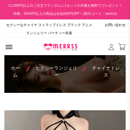
12,000円以上のご注文でランダムに1セットの衣服を無料でプレゼント！
特典：8500円以上の商品は全品600円OFF！(割引コード：merrss)
セクシーなチャイナ ストラップドレス ブラック アニメ
お問い合わせ
ランジェリー パーティー衣装
Menu Open
ホー
セクシーランジェリ
チャイナドレ
ム
ー
ス