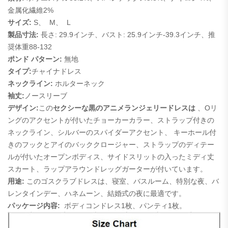
金属化繊維2%
サイズ:
S、
M、
L
製品寸法:
長さ: 29.9インチ、バスト: 25.9インチ-39.3インチ、推
奨体重88-132
ポンド パターン:
無地
タイプ:
チャイナドレス
ネックライン:
ホルターネック
袖丈:
ノースリーブ
デザイン:
この
セクシーな黒のアニメランジェリードレスは
、Oリ
ングのアクセントが付いたチョーカーカラー、ストラップ付きの
ネックライン、シルバーの
スパイダーアクセント、
キーホール付
きのフックとアイのバッククロージャー、ストラップのディテー
ルが付いたオープンボディス、サイドスリットの入ったミディ丈
スカート、ラップアラウンドレッグガーターが付いています。
用途:
このゴスクラブドレスは、寝室、バスルーム、特別な夜、バ
レンタインデー、ハネムーン、結婚式の夜に最適です。
パッケージ内容:
ボディコンドレス1枚、パンティ1枚。