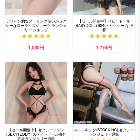
デザイン的なストリング使いがセク
【セール開催中】ベビードール
シーなローライズショーツ ランジェ
(BABYDOLL) 684bk セクシー な 下
リー ショップ
着
1,080円
1,774円
【セール開催中】セクシーテディ
ストッキング(STOCKING) セクシー
(SEXYTEDDY) スベビードール海外
ランジェリー通販
高級ランジェリー通販