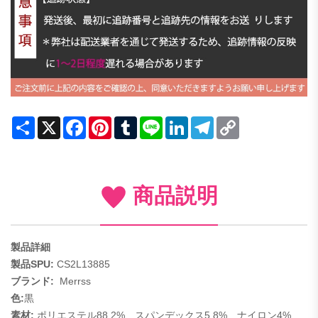
Share
X
Facebook
Pinterest
Tumblr
Line
LinkedIn
Telegram
Copy
Link
商品説明
製品詳細
製品SPU:
CS2L13885
ブランド:
Merrss
色:
黒
素材:
ポリエステル88.2%、スパンデックス5.8%、ナイロン4%、