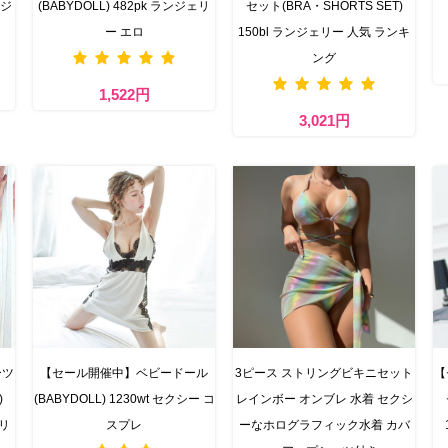
ンジ
(BABYDOLL) 482pk ランジェリ
セット(BRA・SHORTS SET)
ー エロ
150bl ランジェリー 人気 ランキ
ング
1,522円
3,021円
ーツ
【セール開催中】ベビードール
3ピース ストリングビキニセット
【
)
(BABYDOLL) 1230wt セクシー コ
レインボー オンブレ 水着 セクシ
リ
スプレ
ーなホログラフィック水着 カバ