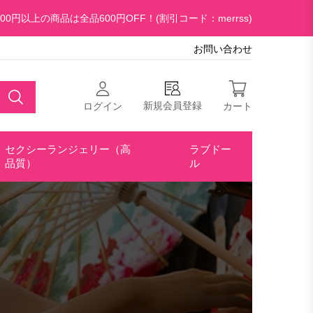
00円以上の商品は全品600円OFF！(割引コード：merrss)
お問い合わせ
新規会員登録
ログイン
カート
セクシーランジェリー（高
ラブドー
品質）
ル