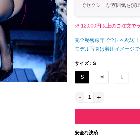
でセクシーな雰囲気を演
※ 12,000円以上のご注
完全秘密厳守で全国へ配送！
モデル写真は着用イメージで
サイズ : S
S
M
L
-
+
安全な決済