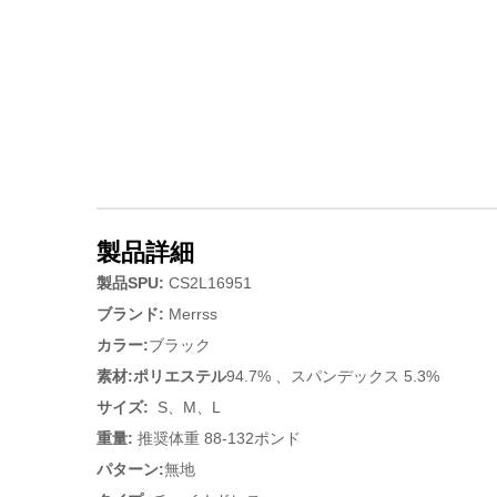
製品詳細
製品SPU:
CS2L16951
ブランド:
Merrss
カラー:
ブラック
素材:ポリエステル
94.7%
、スパンデックス 5.3%
サイズ:
S、M、L
重量
:
推奨体重 88-132ポンド
パターン:
無地