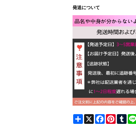
発送について
Share
X
Facebook
Pinterest
Tum