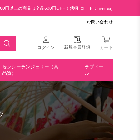
00円以上の商品は全品600円OFF！(割引コード：merrss)
お問い合わせ
新規会員登録
ログイン
カート
セクシーランジェリー（高
ラブドー
品質）
ル
ツ