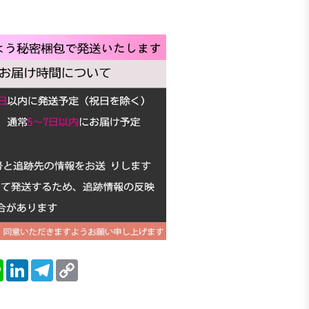
blr
Line
LinkedIn
Telegram
Copy
Link