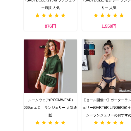
(BABYDOLL) 295wt ランジェリ
(BABYDOLL) セクシー ラン
ー通販 人気
リー 人気
876円
1,550円
ルームウェア(ROOMWEAR)
【セール開催中】ガーターラ
069gr エロ ランジェリー 人気通
ェリー(GARTER LINGERIE) 
販
シーランジェリーのおすす