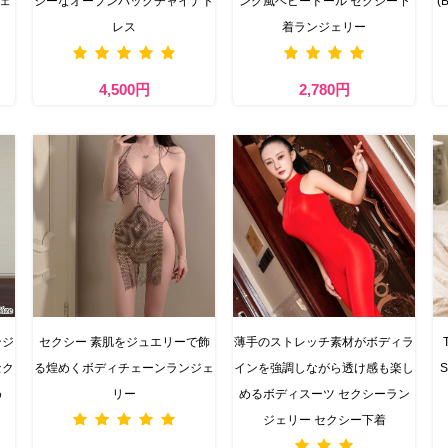
ジェ
シーなオープンバックチャイナド
ング風ベビードール セクシー下
(
レス
着ランジェリー
4,500円
2,780円
ンジ
セクシー​ 素肌をジュエリーで飾
薄手のストレッチ素材がボディラ
セク
る煌めくボディチェーンランジェ
インを強調しながら透け感も楽し
S
め
リー
めるボディスーツ セクシーラン
ジェリー セクシー下着