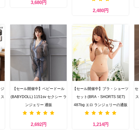
3,680円
2,480円
ンジ
【セール開催中】ベビードール
【セール開催中】ブラ・ショーツ
セ
コス
(BABYDOLL) 1151sv セクシー ラ
セット(BRA・SHORTS SET)
ス
ンジェリー 通販
487bg エロ ランジェリーの通販
2,692円
1,214円