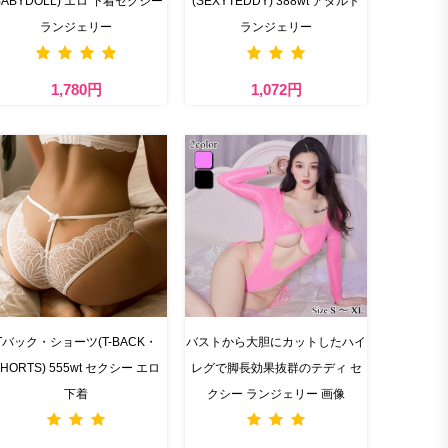
BABYDOLL) エロ 下着セクシー
(SEXYTEDDY) 388wt アダルト
ランジェリー
ランジェリー
1,780円
1,072円
Tバック・ショーツ(T-BACK・
バストから大胆にカットしたハイ
HORTS) 555wt セクシー エロ
レグで脚長効果抜群のテディ セ
下着
クシー ランジェリー 画像