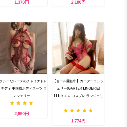
1,370円
2,180円
クシーなレースのチャイナドレ
【セール開催中】ガーターランジ
 テディ 中国風ボディスーツ ラ
ェリー(GARTER LINGERIE)
ンジェリー
111pk エロ コスプレ ランジェリ
ー
2,890円
1,774円