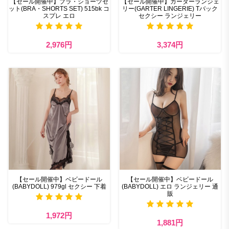
【セール開催中】ブラ・ショーツセ
【セール開催中】ガーターランジェ
ット(BRA・SHORTS SET) 515bk コ
リー(GARTER LINGERIE) Tバック
スプレ エロ
セクシー ランジェリー
2,976円
3,374円
【セール開催中】ベビードール
【セール開催中】ベビードール
(BABYDOLL) 979gl セクシー 下着
(BABYDOLL) エロ ランジェリー 通
販
1,972円
1,881円