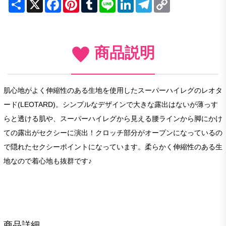
Share
X
Facebook
Pinterest
Tumblr
Line
LinkedIn
Telegram
Copy
Link
商品説明
肌心地がよく伸縮性のある生地を使用したスーパーハイレグのレオタ
ード(LEOTARD)。シンプルなデザインで大きな露出はないが薄っす
らと透ける肌や、スーパーハイレグから見える腰ラインから脚にかけ
ての露出がセクシーに演出！クロッチ部分がオープンになっているの
で隠れたセクシーポイントになっています。柔らかく伸縮性のある生
地なので着心地も抜群です♪
商品詳細