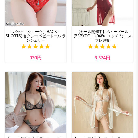
Tバック・ショーツ(T-BACK・
【セール開催中】ベビードール
SHORTS) セクシー ベビードール ラ
(BABYDOLL) 948rd エッチ な コス
ンジェリー
プレ通販
930円
3,374円