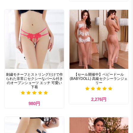
刺繍モチーフとストリングだけで作
【セール開催中】ベビードール
られた非常にセクシーなパール付き
(BABYDOLL) 高級セクシーランジェ
のオープンショーツ エッチ 可愛い
リー
下着
2,276円
980円