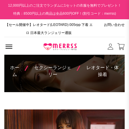
12,000円以上のご注文でランダムに1セットの衣服を無料でプレゼント！
特典：8500円以上の商品は全品600円OFF！(割引コード：merrss)
【セール開催中】レオタード(LEOTARD) 005rpp 下着 エ
お問い合わせ
ロ 日本最大ランジェリー通販
Menu Open
ホー
セクシーランジェ
レオタード・体
ム
リー
操着