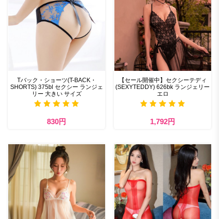
Tバック・ショーツ(T-BACK・
【セール開催中】セクシーテディ
SHORTS) 375bl セクシー ランジェ
(SEXYTEDDY) 626bk ランジェリー
リー 大きい サイズ
エロ
830円
1,792円