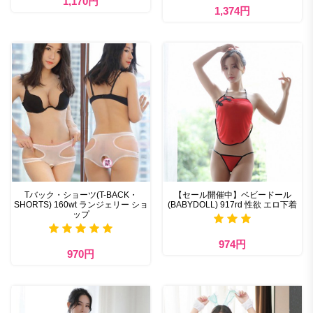
1,170円
1,374円
Tバック・ショーツ(T-BACK・
【セール開催中】ベビードール
SHORTS) 160wt ランジェリー ショ
(BABYDOLL) 917rd 性欲 エロ下着
ップ
974円
970円