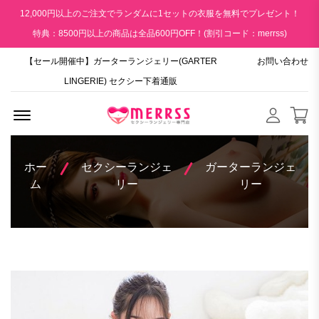
12,000円以上のご注文でランダムに1セットの衣服を無料でプレゼント！
特典：8500円以上の商品は全品600円OFF！(割引コード：merrss)
【セール開催中】ガーターランジェリー(GARTER
お問い合わせ
LINGERIE) セクシー下着通販
Menu Open
ホー
セクシーランジェ
ガーターランジェ
ム
リー
リー