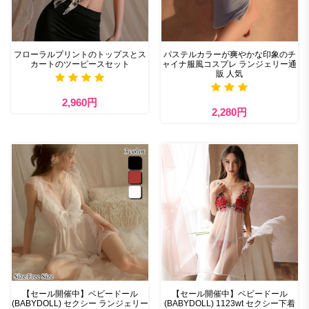
フローラルプリントのトップスとス
パステルカラーが爽やかな印象のチ
カートのツーピースセット
ャイナ服風コスプレ ランジェリー通
販 人気
2,960円
2,280円
【セール開催中】ベビードール
【セール開催中】ベビードール
(BABYDOLL) セクシー ランジェリー
(BABYDOLL) 1123wt セクシー下着