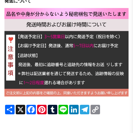
発送について
Share
X
Facebook
Pinterest
Tumblr
Line
LinkedIn
Telegram
Copy
Link