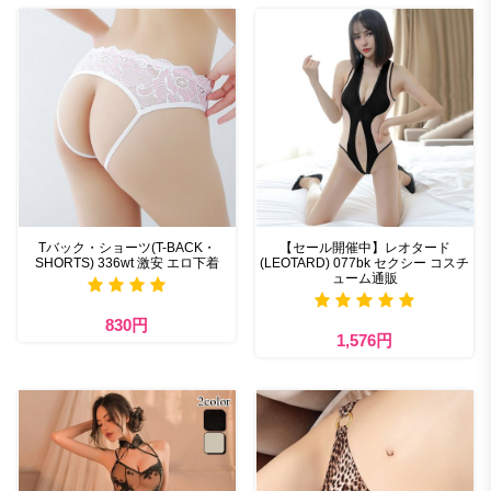
Tバック・ショーツ(T-BACK・
【セール開催中】レオタード
SHORTS) 336wt 激安 エロ下着
(LEOTARD) 077bk セクシー コスチ
ューム通販
830円
1,576円