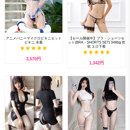
アニメバニーマイクロビキニセット
【セール開催中】ブラ・ショーツセ
ビキニ 水着​
ット(BRA・SHORTS SET) 348bg 性
欲 エロ下着
3,570円
1,342円