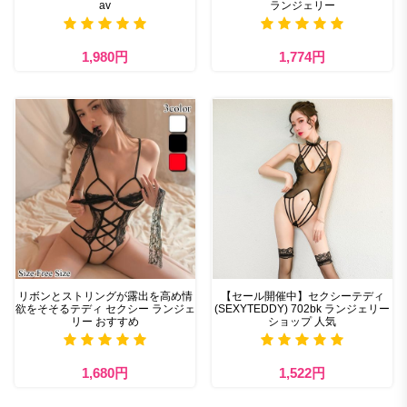
av
ランジェリー
1,980円
1,774円
リボンとストリングが露出を高め情
【セール開催中】セクシーテディ
欲をそそるテディ セクシー ランジェ
(SEXYTEDDY) 702bk ランジェリー
リー おすすめ
ショップ 人気
1,680円
1,522円