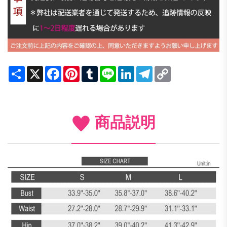
Share
X
Facebook
Pinterest
Tumblr
Line
LinkedIn
Telegram
Copy
Link
商品説明