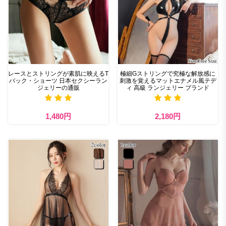
レースとストリングが素肌に映えるT
極細Gストリングで究極な解放感に
バック・ショーツ 日本セクシーラン
刺激を覚えるマットエナメル風テデ
ジェリーの通販
ィ 高級 ランジェリー ブランド
1,480円
2,180円