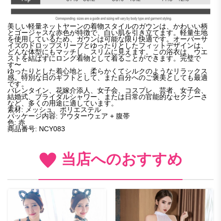
美しい軽量ネットヤーンの着物スタイルのガウンは、かわいい柄
とゴージャスな赤色が特徴で、白い肌を引き立てます。軽量生地
を使用しているため、ガウンは可能な限り快適です。オーバーサ
イズのドロップスリーブとゆったりとしたフィットデザインは、
どんな体型にもマッチし、スリムに見えます。この浴衣は、ウエ
ストを結ばずにロング着物として着ることができます。完璧で
す〜
ゆったりとした着心地と、柔らかくてシルクのようなリラックス
感。特別な日のギフトとして、また自分へのご褒美としても最適
です。
バレンタイン、花嫁介添人、女子会、コスプレ、芸者、女子会、
結婚式、ブライダルシャワー、または日常の官能的なセクシーさ
など、多くの用途に適しています。
素材: メッシュ、ポリエステル
パッケージ内容: アウターウェア + 腹帯
色: 赤
商品番号: NCY083
当店へのおすすめ