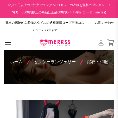
12,000円以上のご注文でランダムに1セットの衣服を無料でプレゼント！
特典：8500円以上の商品は全品600円OFF！(割引コード：merrss)
日本の伝統的な着物スタイルの透視刺繍ローブ浴衣コス
お問い合わせ
チュームパジャマ
Menu Open
ホーム
セクシーランジェリー
浴衣・和服