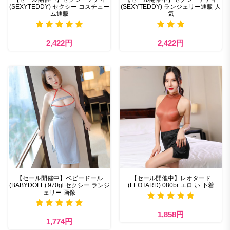
(SEXYTEDDY) セクシー コスチュー
(SEXYTEDDY) ランジェリー通販 人
ム通販
気
2,422円
2,422円
【セール開催中】ベビードール
【セール開催中】レオタード
(BABYDOLL) 970gl セクシー ランジ
(LEOTARD) 080br エロ い 下着
ェリー 画像
1,858円
1,774円