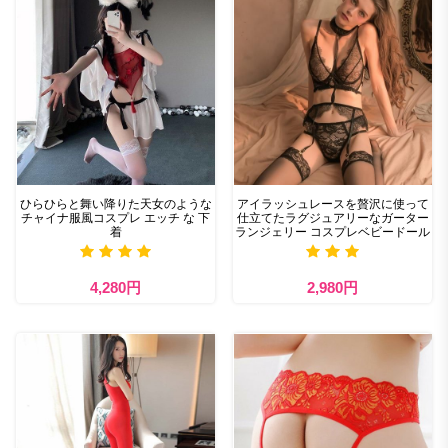
ひらひらと舞い降りた天女のような
アイラッシュレースを贅沢に使って
チャイナ服風コスプレ エッチ な 下
仕立てたラグジュアリーなガーター
着
ランジェリー コスプレベビードール
4,280円
2,980円