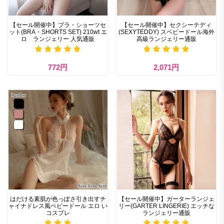
【セール開催中】ブラ・ショーツセ
【セール開催中】セクシーテディ
ット(BRA・SHORTS SET) 210wt エ
(SEXYTEDDY) スベビードール海外
ロ ランジェリー 人気通販
高級ランジェリー通販
772円
2,071円
はだける素肌が色っぽさ引き出すチ
【セール開催中】ガーターランジェ
ャイナドレス風ベビードール エロ い
リー(GARTER LINGERIE) エッチな
コスプレ
ランジェリー通販