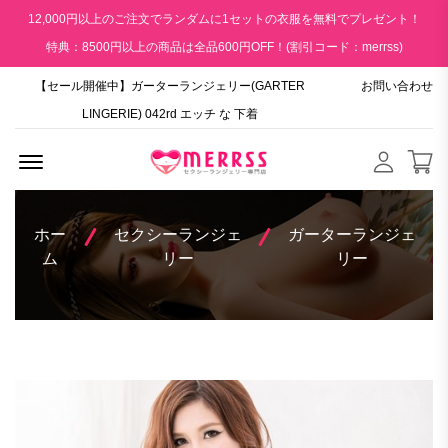
12,000円以上のご注文でランダムに1セットの衣服を無料でプレゼント！
特典：8500円以上の商品は全品600円OFF！(割引コード：merrss)
【セール開催中】ガーターランジェリー(GARTER
お問い合わせ
LINGERIE) 042rd エッチ な 下着
Menu Open
ホー
セクシーランジェ
ガーターランジェ
ム
リー
リー