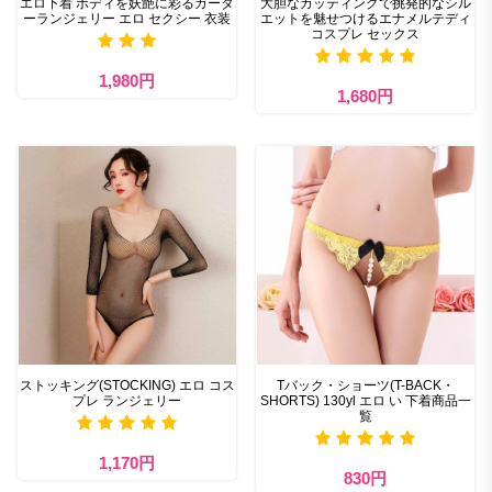
エロ下着 ボディを妖艶に彩るガータ
大胆なカッティングで挑発的なシル
ーランジェリー エロ セクシー 衣装
エットを魅せつけるエナメルテディ
コスプレ セックス
1,980円
1,680円
ストッキング(STOCKING) エロ コス
Tバック・ショーツ(T-BACK・
プレ ランジェリー
SHORTS) 130yl エロ い 下着商品一
覧
1,170円
830円