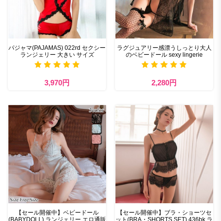
パジャマ(PAJAMAS) 022rd セクシー
ラグジュアリー感漂うしっとり大人
ランジェリー 大きい サイズ
のベビードール sexy lingerie
3,970円
2,280円
【セール開催中】ベビードール
【セール開催中】ブラ・ショーツセ
(BABYDOLL) ランジェリー エロ通販
ット(BRA・SHORTS SET) 436bk ラ