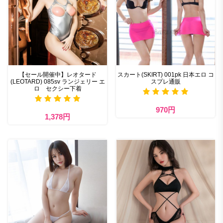
【セール開催中】レオタード
スカート(SKIRT) 001pk 日本エロ コ
(LEOTARD) 085sv ランジェリー エ
スプレ通販
ロ セクシー下着
970円
1,378円