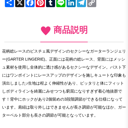
Share
X
Facebook
Pinterest
Tumblr
Line
LinkedIn
Telegram
Copy
Link
商品説明
花柄総レースのビスチェ風デザインのセクシーなガーターランジェリ
ー(GARTER LINGERIE)。正面には花柄の総レース、背面にはメッシ
ュ素材を使用し全体的に透け感があるセクシーなデザイン。バスト下
にはワンポイントにレースアップのデザインを施しキュートな印象も
演出しました♪生地は程よく伸縮性があり、ピッタリと体にフィット
しボディラインを綺麗にみせつつも窮屈になりすぎず着心地抜群で
す！背中にホックがあり2個留めの3段階調節ができる仕様になって
います。肩紐は取り外しはできませんが長さ調節が可能なほか、ガー
ターベルト部分も長さの調節が可能となっています。