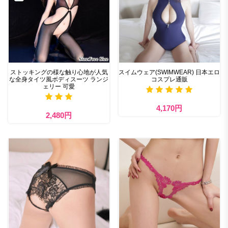
ストッキングの様な触り心地が人気
スイムウェア(SWIMWEAR) 日本エロ
な全身タイツ風ボディスーツ ランジ
コスプレ通販
ェリー 可愛
4,170円
2,480円