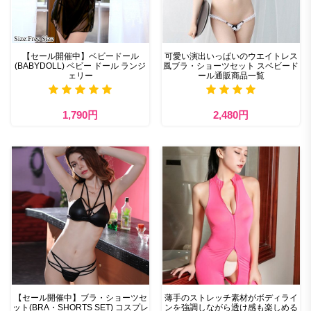
【セール開催中】ベビードール
可愛い演出いっぱいのウエイトレス
(BABYDOLL) ベビー ドール ランジ
風ブラ・ショーツセット スベビード
ェリー
ール通販商品一覧
1,790円
2,480円
【セール開催中】ブラ・ショーツセ
薄手のストレッチ素材がボディライ
ット(BRA・SHORTS SET) コスプレ
ンを強調しながら透け感も楽しめる