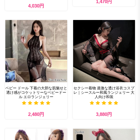
1,470円
4,030円
ベビー ドール 下着の大胆な肌魅せと
セクシー着物 過激な透け浴衣コスプ
透け感がコケットリーなベビードー
レ｜シースルー和風ランジェリー 大
ル エロランジェリー
人向け和装
2,480円
3,880円