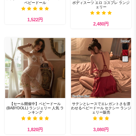
ベビードール
ボディスーツ エロ コスプレ ランジ
ェリー
1,522円
2,480円
【セール開催中】ベビードール
サテンとレースでエレガントさを漂
(BABYDOLL) ランジェリー 人気 ラ
わせるベビードール セクシー ランジ
ンキング
ェリー販売
1,820円
3,080円