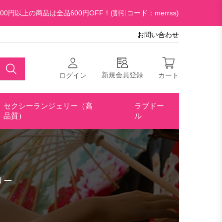
00円以上の商品は全品600円OFF！(割引コード：merrss)
お問い合わせ
新規会員登録
ログイン
カート
セクシーランジェリー（高
ラブドー
品質）
ル
リー