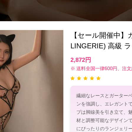
【セール開催中】ガ
LINGERIE) 高
2,872円
※ 送料全国一律600円、注文
繊細なレースとガーター
ンを強調し、エレガント
プは脚線美を引き立て、
材と調整可能なデザイン
にぴったりのランジェリ