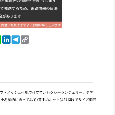
blr
Line
LinkedIn
Telegram
Copy
Link
あるソフトメッシュ生地で仕立てたセクシーランジェリー。テデ
小悪魔的に迫ってみて♪背中のホックは2列3段でサイズ調節