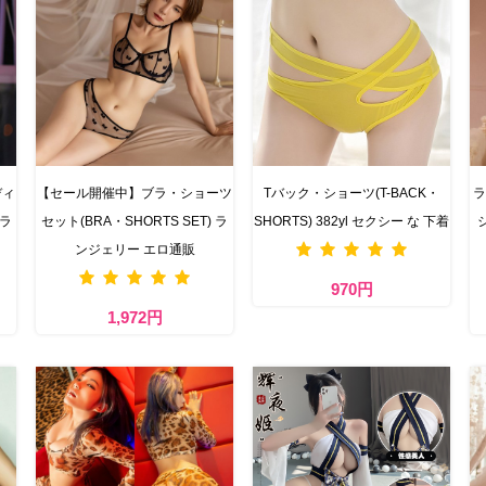
ディ
【セール開催中】ブラ・ショーツ
Tバック・ショーツ(T-BACK・
ラ
 ラ
セット(BRA・SHORTS SET) ラ
SHORTS) 382yl セクシー な 下着
ンジェリー エロ通販
970円
1,972円