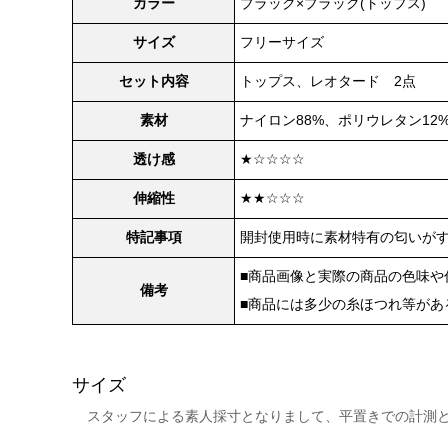
カラー
ブラック×ブラック(トップス)
サイズ
フリーサイズ
セット内容
トップス、レオタード 2点
素材
ナイロン88%、ポリウレタン12
透け感
★☆☆☆☆
伸縮性
★★☆☆☆
特記事項
開封使用時に素材特有の匂いが
■商品画像と実際の商品の色味や
備考
■商品には多少の糸ほつれ等があ
サイズ
スタッフによる素人採寸となりまして、平置きでの計測