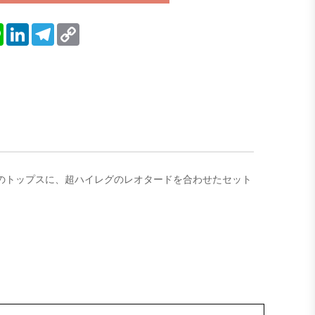
blr
Line
LinkedIn
Telegram
Copy
Link
地のトップスに、超ハイレグのレオタードを合わせたセット