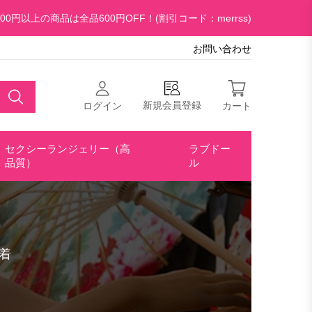
00円以上の商品は全品600円OFF！(割引コード：merrss)
お問い合わせ
新規会員登録
ログイン
カート
セクシーランジェリー（高
ラブドー
品質）
ル
着