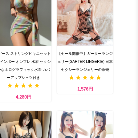
ピース ストリングビキニセット
【セール開催中】ガーターランジ
インボー オンブレ 水着 セクシ
ェリー(GARTER LINGERIE) 日本
ーなホログラフィック水着 カバ
セクシーランジェリーの販売
ーアップシャツ付き
1,576円
4,280円