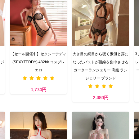
・
【セール開催中】セクシーテディ
大き目の網目から覗く素肌と露に
3
ンジ
(SEXYTEDDY) 482bk コスプレ
なったバストが視線を集中させる
レ
エロ
ガーターランジェリー 高級 ラン
ジェリー ブランド
1,774円
2,480円