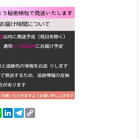
blr
Line
LinkedIn
Telegram
Copy
Link