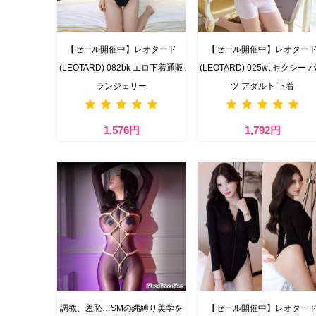
【セール開催中】レオタード
【セール開催中】レオター
(LEOTARD) 082bk エロ下着通販
(LEOTARD) 025wt セクシー 
ランジェリー
ツ アダルト 下着
1,576円
1,792円
調教、羞恥…SMの縄縛り美学を
【セール開催中】レオター