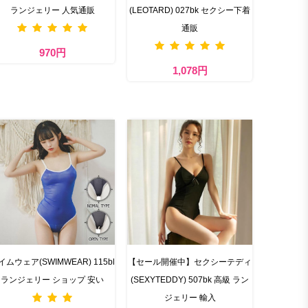
ランジェリー 人気通販
(LEOTARD) 027bk セクシー下着
通販
970円
1,078円
イムウェア(SWIMWEAR) 115bl
【セール開催中】セクシーテディ
ランジェリー ショップ 安い
(SEXYTEDDY) 507bk 高級 ラン
ジェリー 輸入