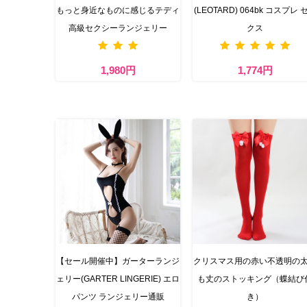
もっと身近なものに感じるテディ
(LEOTARD) 064bk コスプレ 
高級セクシーランジェリー
クス
1,980円
1,774円
【セール開催中】ガーターランジ
クリスマス用の赤い不透明の
ェリー(GARTER LINGERIE) エロ
も丈のストッキング（蝶結び
パンツ ランジェリー通販
き）