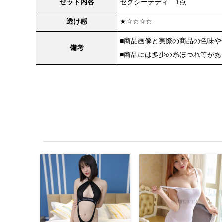
セット内容
セクシーテディ 1点
透け感
★☆☆☆☆
■商品画像と実際の商品の色味
備考
■商品には多少の糸ほつれ等が