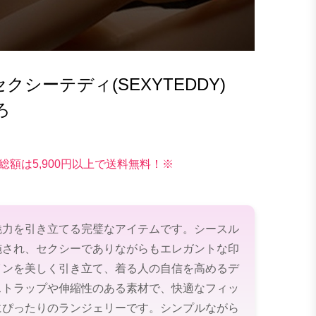
シーテディ(SEXYTEDDY)
ろ
総額は5,900円以上で送料無料！※
魅力を引き立てる完璧なアイテムです。シースル
施され、セクシーでありながらもエレガントな印
インを美しく引き立て、着る人の自信を高めるデ
ストラップや伸縮性のある素材で、快適なフィッ
にぴったりのランジェリーです。シンプルながら