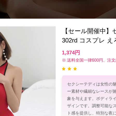
【セール開催中】セク
302rd コスプレ え
1,374円
※ 送料全国一律600円、注文
セクシーテディは女性の
ー素材や繊細なレースが
象を与えます。ボディラ
ザインです。調整可能な
ト感を提供し、特別な夜