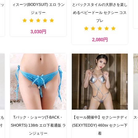
セッ
ィスーツ(BODYSUIT) エロ ラン
とバックスタイルの大胆さを楽し
ジェリー
めるベビードール セクシー コス
プレ
3,030円
2,080円
太も
Tバック・ショーツ(T-BACK・
【セール開催中】セクシーテディ
ス
付
SHORTS) 138rb エロ下着通販 ラ
(SEXYTEDDY) 460sv セクシー下
ンジェリー
着