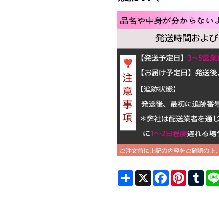
Share
X
Facebook
Pinterest
Tum