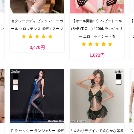
ド
セクシーテディ ピンク バニーガ
【セール開催中】ベビードール
【
パン
ール クロッチレス ボディスーツ
(BABYDOLL) 420bk ランジェリ
ー エロ セクシー下着
3,470円
1,072円
ド
性欲 セクシー ランジェリー ボデ
ふんわりデザインで柔らかな印象
ス