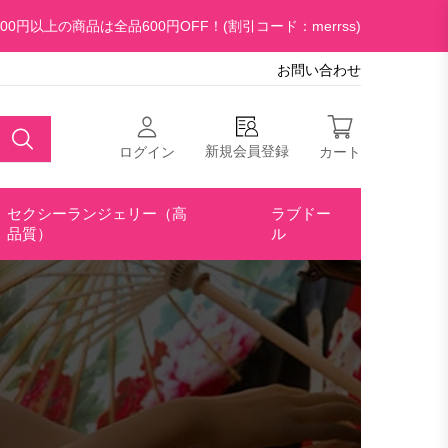
00円以上の商品は全品600円OFF！(割引コード：merrss)
お問い合わせ
新規会員登録
ログイン
カート
セクシーランジェリー（高
ラブドー
品質）
ル