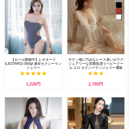
【セール開催中】レオタード
サテン地に巧みなレース使いがラグ
(LEOTARD) 060gl 激安セクシーラン
ジュアリーな雰囲気漂うベビードー
ジェリー
ル エロ セクシーランジェリー通販
1,226円
2,780円