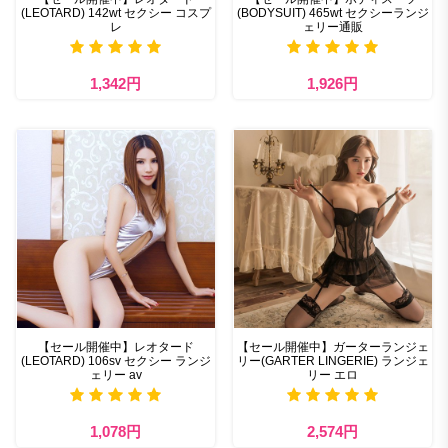
(LEOTARD) 142wt セクシー コスプ
(BODYSUIT) 465wt セクシーランジ
レ
ェリー通販
1,342円
1,926円
【セール開催中】レオタード
【セール開催中】ガーターランジェ
(LEOTARD) 106sv セクシー ランジ
リー(GARTER LINGERIE) ランジェ
ェリー av
リー エロ
1,078円
2,574円