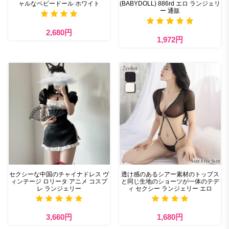
ャルなベビードール ホワイト
(BABYDOLL) 886rd エロ ランジェリ
ー 通販
2,680円
1,972円
セクシーな中国のチャイナドレス ヴ
透け感のあるシアー素材のトップス
ィンテージ ロリータ アニメ コスプ
と同じ生地のショーツが一体のテデ
レ ランジェリー
ィ セクシー ランジェリー エロ
3,660円
1,680円