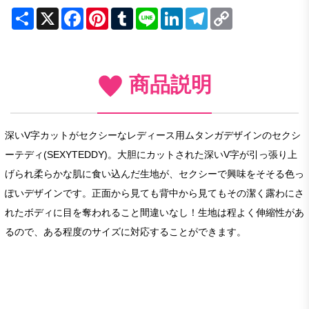
Share
X
Facebook
Pinterest
Tumblr
Line
LinkedIn
Telegram
Copy
Link
商品説明
深いV字カットがセクシーなレディース用ムタンガデザインのセクシ
ーテディ(SEXYTEDDY)。大胆にカットされた深いV字が引っ張り上
げられ柔らかな肌に食い込んだ生地が、セクシーで興味をそそる色っ
ぽいデザインです。正面から見ても背中から見てもその潔く露わにさ
れたボディに目を奪われること間違いなし！生地は程よく伸縮性があ
るので、ある程度のサイズに対応することができます。