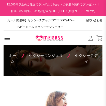
12,000円以上のご注文でランダムに1セットの衣服を無料でプレゼント！
特典：8500円以上の商品は全品600円OFF！(割引コード：merrss)
【セール開催中】セクシーテディ(SEXYTEDDY) 477wt
お問い合わせ
ベビードール セクシーランジェリー
Menu Open
ホー
セクシーランジェリ
セクシーテデ
ム
ー
ィ