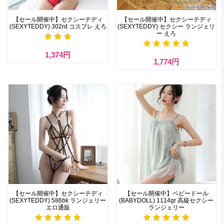
【セール開催中】セクシーテディ
【セール開催中】セクシーテディ
(SEXYTEDDY) 302rd コスプレ えろ
(SEXYTEDDY) セクシー ランジェリ
ー えろ
1,374円
1,774円
【セール開催中】セクシーテディ
【セール開催中】ベビードール
(SEXYTEDDY) 586bk ランジェリー
(BABYDOLL) 1114gr 高級セクシー
エロ通販
ランジェリー