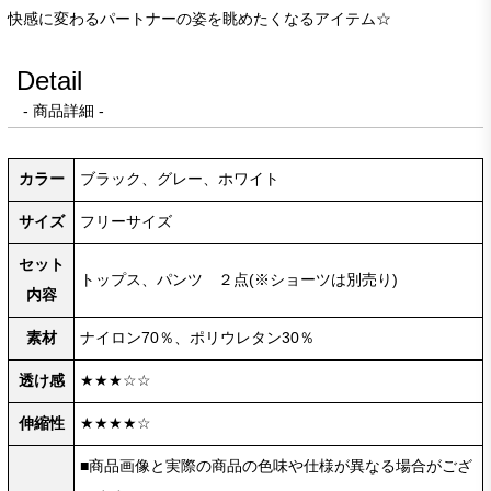
快感に変わるパートナーの姿を眺めたくなるアイテム☆
Detail
- 商品詳細 -
カラー
ブラック、グレー、ホワイト
サイズ
フリーサイズ
セット
トップス、パンツ ２点(※ショーツは別売り)
内容
素材
ナイロン70％、ポリウレタン30％
透け感
★★★☆☆
伸縮性
★★★★☆
■商品画像と実際の商品の色味や仕様が異なる場合がござ