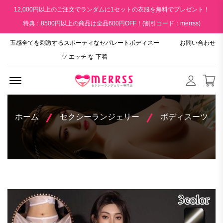
12,000円以上のご注文でランダムに1セットの衣服を無料でプレゼント！
特典：8500円以上の商品は全品600円OFF！(割引コード：merrss)
五感全てを刺激するスポーティなセパレートボディスー
お問い合わせ
ツ エッチ な 下着
Menu Open
ホーム
セクシーランジェリー
ボディスーツ