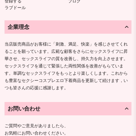
登録する
ブログ
ラブドール
企業理念
当店販売商品がお客様に「刺激、満足、快楽」を感じさせてくれ
ることを願っています。広範な顧客をさらにセックスライフに昇
華させ、セックスライフの質を改善し、持久力を向上させます。
セックスライフを通じて緊張した両性関係を改善がもらていま
す。単調なセックスライフをもっとより楽しくします。これから
も豊富なセクシーコスプレエロ下着商品を更新して続けます，い
つも皆さんの応援に感謝します。
お問い合わせ
ご質問やご意見がありましたら、
お気軽にお問い合わせください。