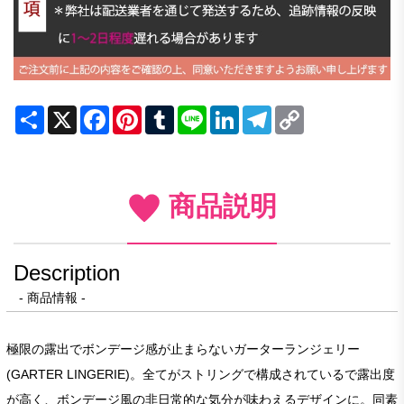
Share
X
Facebook
Pinterest
Tumblr
Line
LinkedIn
Telegram
Copy
Link
商品説明
Description
- 商品情報 -
極限の露出でボンデージ感が止まらないガーターランジェリー
(GARTER LINGERIE)。全てがストリングで構成されているで露出度
が高く、ボンデージ風の非日常的な気分が味わえるデザインに。同素