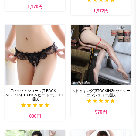
1,170円
1,972円
Tバック・ショーツ(T-BACK・
ストッキング(STOCKING) セクシー
SHORTS) 070bk ベビー ドール エロ
ランジェリー通販
通販
970円
830円