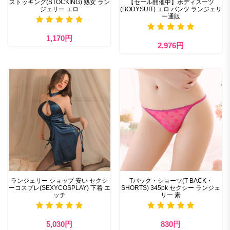
ストッキング(STOCKING) 熟女 ラン
【セール開催中】ボディスーツ
ジェリー エロ
(BODYSUIT) エロ パンツ ランジェリ
ー通販
1,170円
2,976円
ランジェリー ショップ 安い セクシ
Tバック・ショーツ(T-BACK・
ーコスプレ(SEXYCOSPLAY) 下着 エ
SHORTS) 345pk セクシー ランジェ
ッチ
リー 素
5,030円
830円