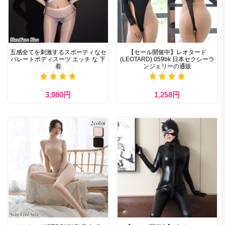
五感全てを刺激するスポーティなセ
【セール開催中】レオタード
パレートボディスーツ エッチ な 下
(LEOTARD) 059bk 日本セクシーラ
着
ンジェリーの通販
3,980円
1,258円