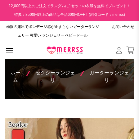
12,000円以上のご注文でランダムに1セットの衣服を無料でプレゼント！
特典：8500円以上の商品は全品600円OFF！(割引コード：merrss)
極限の露出でボンデージ感が止まらないガーターランジ
お問い合わせ
ェリー 可愛い ランジェリー ベビードール
Menu Open
ホー
セクシーランジェ
ガーターランジェ
ム
リー
リー