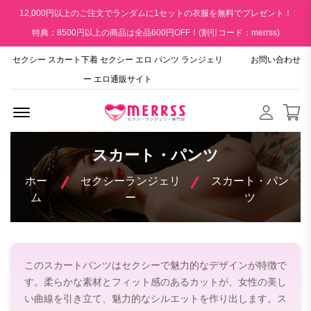
12,000円以上のご注文でランダムに1セットの衣服を無料でプレゼント！
特典：8500円以上の商品は全品600円OFF！(割引コード：merrss)
セクシー スカート下着 セクシー エロ パンツ ランジェリ
お問い合わせ
ー エロ通販サイト
Menu Open
スカート・パンツ
ホー
セクシーランジェリ
スカート・パン
ム
ー
ツ
このスカートパンツはセクシーで魅力的なデザインが特徴で
す。柔らかな素材とフィット感のあるカットが、女性の美し
い曲線を引き立て、魅力的なシルエットを作り出します。ス