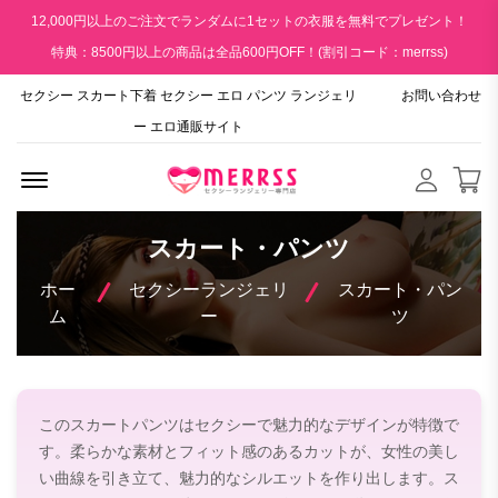
12,000円以上のご注文でランダムに1セットの衣服を無料でプレゼント！
特典：8500円以上の商品は全品600円OFF！(割引コード：merrss)
セクシー スカート下着 セクシー エロ パンツ ランジェリ
お問い合わせ
ー エロ通販サイト
Menu Open
スカート・パンツ
ホー
セクシーランジェリ
スカート・パン
ム
ー
ツ
このスカートパンツはセクシーで魅力的なデザインが特徴で
す。柔らかな素材とフィット感のあるカットが、女性の美し
い曲線を引き立て、魅力的なシルエットを作り出します。ス