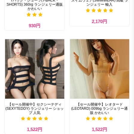
Tバック・ショーツ(T-BACK・
スイムウェア(SWIMWEAR) 高級 ラ
SHORTS) 360rg ランジェリー通販
ンジェリー 輸入
かわいい
2,170円
930円
【セール開催中】セクシーテディ
【セール開催中】レオタード
(SEXYTEDDY) ランジェリー ショッ
(LEOTARD) 009bg ランジェリー通
プ 人気
販 かわいい
1,522円
1,522円