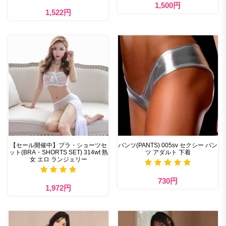
1,500円
1,522円
【セール開催中】ブラ・ショーツセ
パンツ(PANTS) 005sv セクシー パン
ット(BRA・SHORTS SET) 314wt 熟
ツ アダルト 下着
女 エロ ランジェリー
730円
1,972円