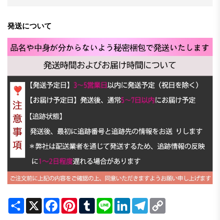
発送について
Share
X
Facebook
Pinterest
Tumblr
Line
LinkedIn
Telegram
Copy
Link