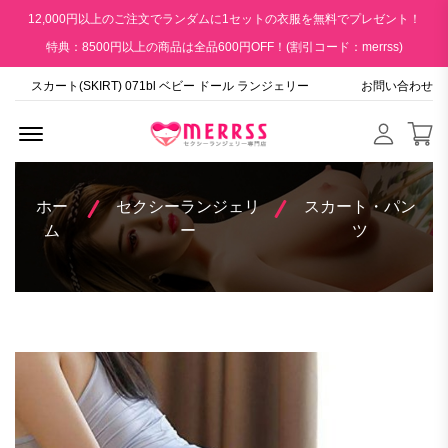
12,000円以上のご注文でランダムに1セットの衣服を無料でプレゼント！
特典：8500円以上の商品は全品600円OFF！(割引コード：merrss)
スカート(SKIRT) 071bl ベビー ドール ランジェリー
お問い合わせ
Menu Open
ホー
セクシーランジェリ
スカート・パン
ム
ー
ツ