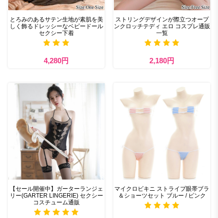
とろみのあるサテン生地が素肌を美
ストリングデザインが際立つオープ
しく飾るドレッシーなベビードール
ンクロッチテディ エロ コスプレ通販
セクシー下着
一覧
4,280円
2,180円
【セール開催中】ガーターランジェ
マイクロビキニ ストライプ眼帯ブラ
リー(GARTER LINGERIE) セクシー
＆ショーツセット ブルー / ピンク
コスチューム通販