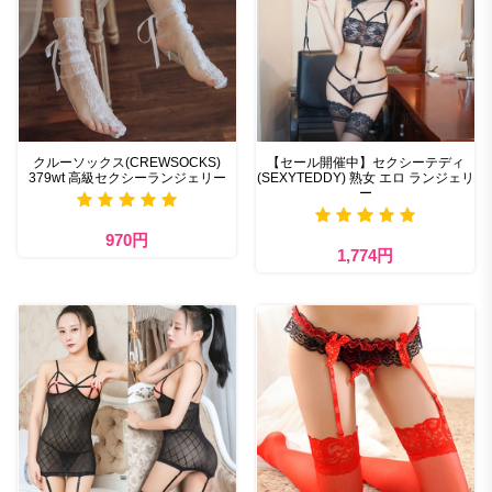
クルーソックス(CREWSOCKS)
【セール開催中】セクシーテディ
379wt 高級セクシーランジェリー
(SEXYTEDDY) 熟女 エロ ランジェリ
ー
970円
1,774円