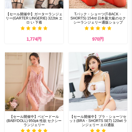
【セール開催中】ガーターランジェ
Tバック・ショーツ(T-BACK・
リー(GARTER LINGERIE) 322bk エ
SHORTS) 154rd 日本最大級のセク
ロ い 下着
シーランジェリー通販ショップ
1,774円
970円
【セール開催中】ベビードール
【セール開催中】ブラ・ショーツセ
(BABYDOLL) 950pk 性欲 セクシー
ット(BRA・SHORTS SET) 120wt ラ
ランジェリー
ンジェリー エロ通販