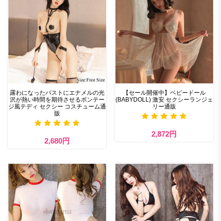
露わになったバストにエナメルの光
【セール開催中】ベビードール
沢が熱い時間を期待させるボンテー
(BABYDOLL) 激安 セクシーランジェ
ジ風テディ セクシー コスチューム通
リー通販
販
2,872円
2,680円