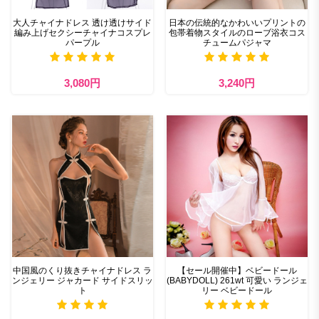
大人チャイナドレス 透け透けサイド
日本の伝統的なかわいいプリントの
編み上げセクシーチャイナコスプレ
包帯着物スタイルのローブ浴衣コス
パープル
チュームパジャマ
3,080円
3,240円
中国風のくり抜きチャイナドレス ラ
【セール開催中】ベビードール
ンジェリー ジャカード サイドスリッ
(BABYDOLL) 261wt 可愛い ランジェ
ト
リー ベビードール