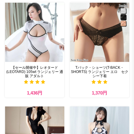
【セール開催中】レオタード
Tバック・ショーツ(T-BACK・
(LEOTARD) 105wt ランジェリー 通
SHORTS) ランジェリー エロ セク
販 アダルト
シー下着
1,436円
1,370円