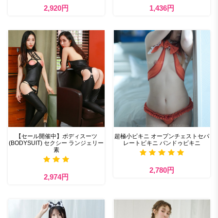
2,920円
1,436円
【セール開催中】ボディスーツ
超極小ビキニ オープンチェストセパ
(BODYSUIT) セクシー ランジェリー
レートビキニ バンドゥビキニ
素
2,780円
2,974円