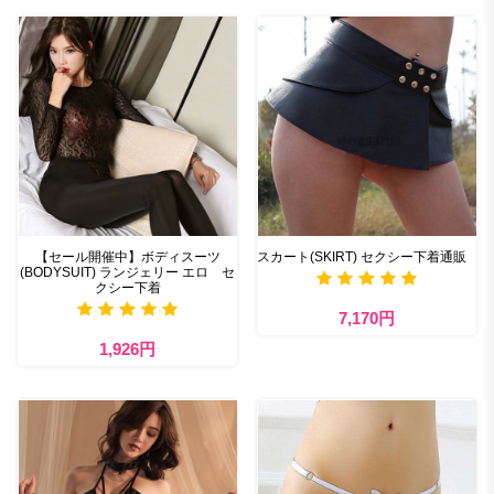
【セール開催中】ボディスーツ
スカート(SKIRT) セクシー下着通販
(BODYSUIT) ランジェリー エロ セ
クシー下着
7,170円
1,926円