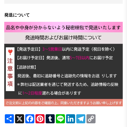
発送について
Share
X
Facebook
Pinterest
Tumblr
Line
LinkedIn
Telegram
Copy
Link