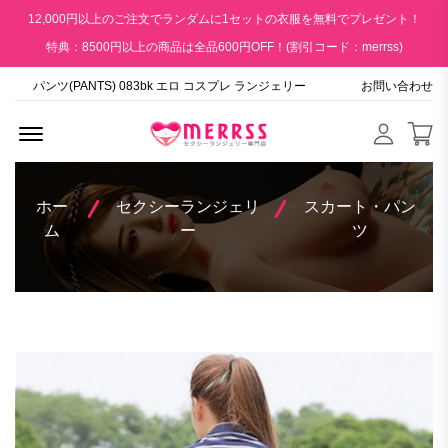
12,000円以上のご注文でランダムに1セットの衣服を無料でプレゼント！
特典：8500円以上の商品は全品600円OFF！(割引コード：merrss)
パンツ(PANTS) 083bk エロ コスプレ ランジェリー
お問い合わせ
Menu Open
ホー
セクシーランジェリ
スカート・パン
ム
ー
ツ