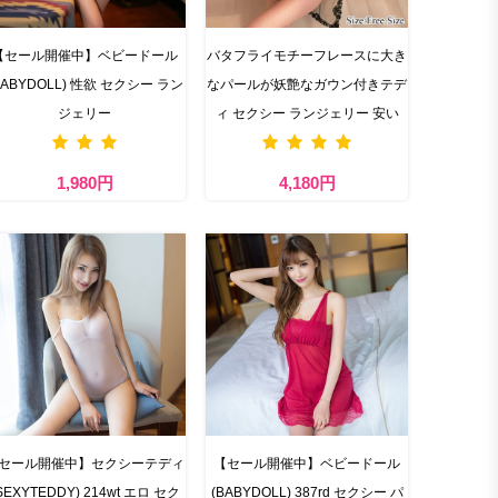
【セール開催中】ベビードール
バタフライモチーフレースに大き
BABYDOLL) 性欲 セクシー ラン
なパールが妖艶なガウン付きテデ
ジェリー
ィ セクシー ランジェリー 安い
1,980円
4,180円
セール開催中】セクシーテディ
【セール開催中】ベビードール
SEXYTEDDY) 214wt エロ セク
(BABYDOLL) 387rd セクシー パ