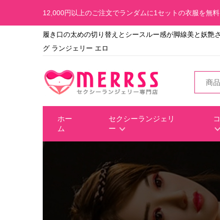
12,000円以上のご注文でランダムに1セットの衣服を無
履き口の太めの切り替えとシースルー感が脚線美と妖艶
グ ランジェリー エロ
ホー
セクシーランジェリ
ム
ー