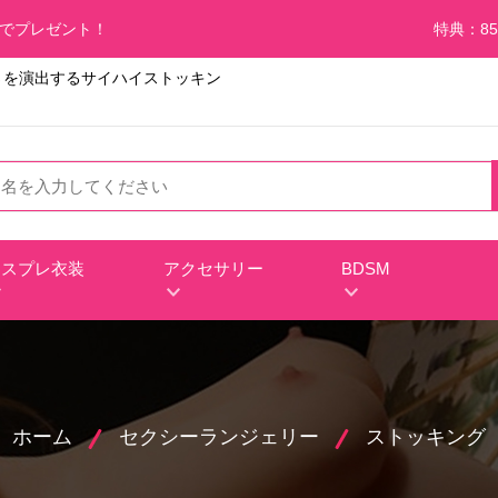
料でプレゼント！
特典：85
さを演出するサイハイストッキン
コスプレ衣装
アクセサリー
BDSM
ホーム
セクシーランジェリー
ストッキング