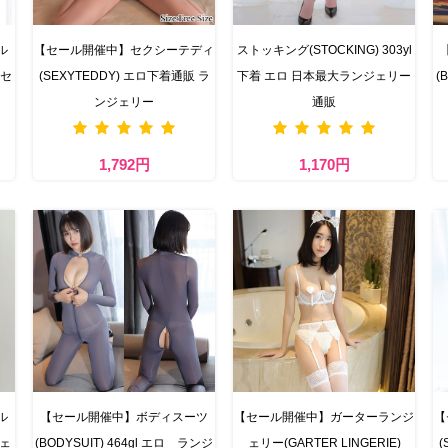
ル
【セール開催中】セクシーテディ
ストッキング(STOCKING) 303yl
 セ
(SEXYTEDDY) エロ下着通販 ラ
下着 エロ 日本最大ランジェリー
(
ンジェリー
通販
1,792円
1,170円
ル
【セール開催中】ボディスーツ
【セール開催中】ガーターランジ
【
ジェ
(BODYSUIT) 464gl エロ ランジ
ェリー(GARTER LINGERIE)
(