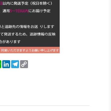
blr
Line
LinkedIn
Telegram
Copy
Link