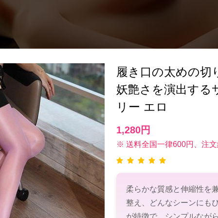
履き口の太めの切
妖艶さを演出する
リー エロ
1,280円
※ 送料全国一律600円、注文
柔らかな質感と伸縮性を
整え、どんなシーンにも
が特徴で、シンプルなが