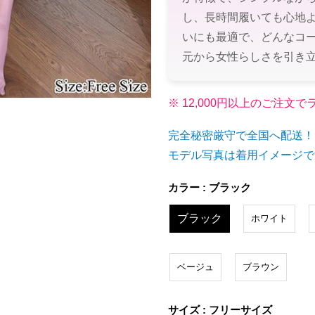
し、長時間履いても心地
いにも最適で、どんなコ
元から女性らしさを引き
※ 12,000円以上のご注
完全秘密厳守で全国へ配送！
モデル写真は着用イメージで
カラー : ブラック
ブラック
ホワイト
ベージュ
ブラウン
サイズ : フリーサイズ