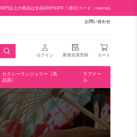
00円以上の商品は全品600円OFF！(割引コード：merrss)
お問い合わせ
新規会員登録
ログイン
カート
セクシーランジェリー（高
ラブドー
品質）
ル