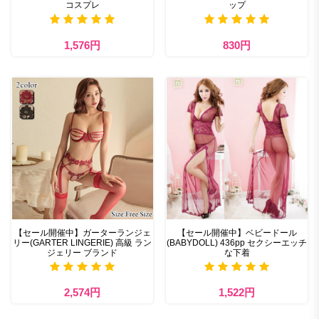
コスプレ
ップ
1,576円
830円
【セール開催中】ガーターランジェ
【セール開催中】ベビードール
リー(GARTER LINGERIE) 高級 ラン
(BABYDOLL) 436pp セクシーエッチ
ジェリー ブランド
な下着
2,574円
1,522円