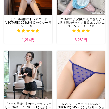
【セール開催中】レオタード
アニメの中から飛び出してきたよう
(LEOTARD) 103wt 性欲 セクシー ラ
な世界観のチャイナ服風コスプレ エ
ンジェリー
ロ ランジェリー 人気
1,214円
3,280円
【セール開催中】ガーターランジェ
Tバック・ショーツ(T-BACK・
リー(GARTER LINGERIE) セクシー
SHORTS) 345bl ランジェリー ショ