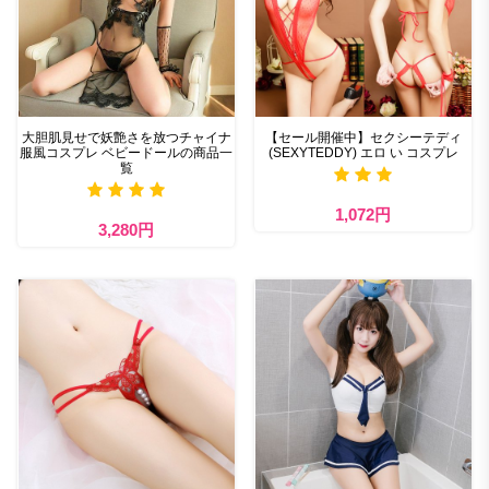
大胆肌見せで妖艶さを放つチャイナ
【セール開催中】セクシーテディ
服風コスプレ ベビードールの商品一
(SEXYTEDDY) エロ い コスプレ
覧
1,072円
3,280円