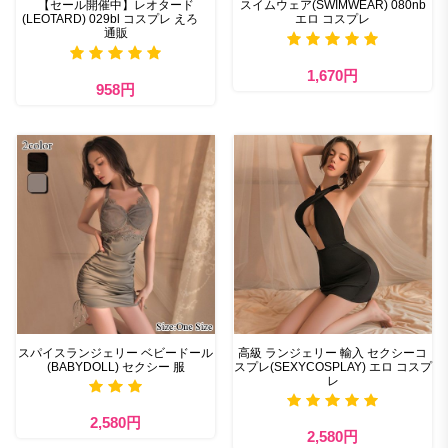
【セール開催中】レオタード
スイムウェア(SWIMWEAR) 080nb
(LEOTARD) 029bl コスプレ えろ
エロ コスプレ
通販
1,670円
958円
スパイスランジェリー ベビードール
高級 ランジェリー 輸入 セクシーコ
(BABYDOLL) セクシー 服
スプレ(SEXYCOSPLAY) エロ コスプ
レ
2,580円
2,580円