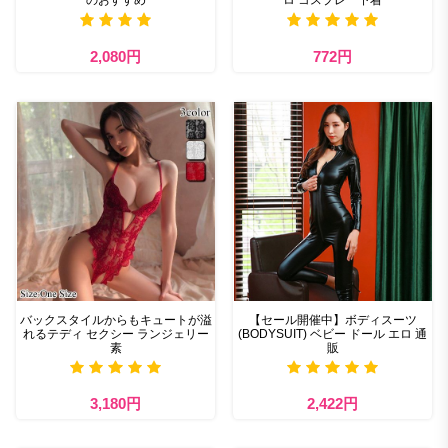
2,080円
772円
バックスタイルからもキュートが溢
【セール開催中】ボディスーツ
れるテディ セクシー ランジェリー
(BODYSUIT) ベビー ドール エロ 通
素
販
3,180円
2,422円