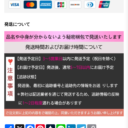
発送について
Share
X
Facebook
Pinterest
Tumblr
Line
LinkedIn
Telegram
Copy