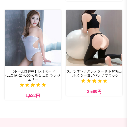
【セール開催中】レオタード
スパンデックスレオタード お尻丸出
(LEOTARD) 060wt 熟女 エロ ランジ
しセクシーヨガパンツ ブラック
ェリー
2,580円
1,522円