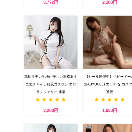
3,772円
2,280円
花柄サテン生地が美しい本格派ミ
【セール開催中】ベビードー
ニ丈チャイナ服風コスプレ エロ
(BABYDOLL) エッチ な コス
ランジェリー 通販
通販
3,280円
1,630円