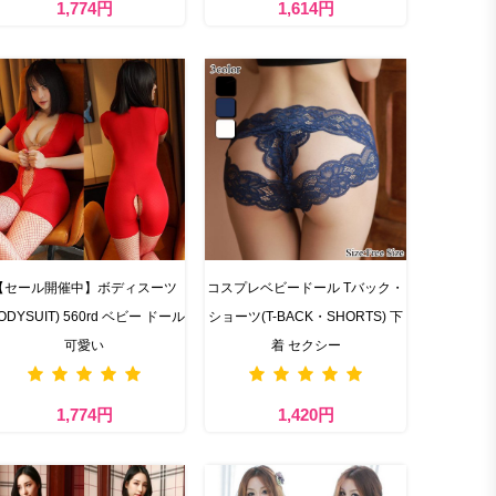
1,774円
1,614円
【セール開催中】ボディスーツ
コスプレベビードール Tバック・
BODYSUIT) 560rd ベビー ドール
ショーツ(T-BACK・SHORTS) 下
可愛い
着 セクシー
1,774円
1,420円