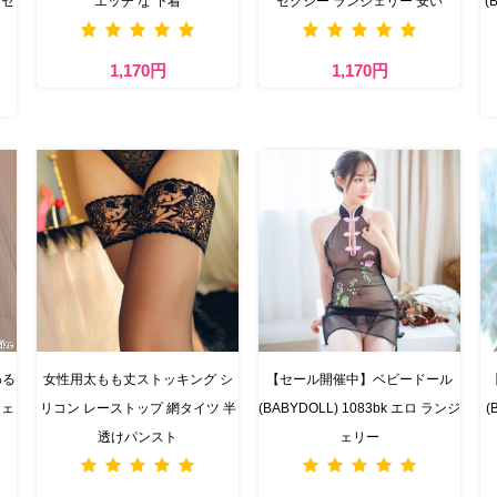
 セ
エッチ な 下着
セクシー ランジェリー 安い
(
1,170円
1,170円
わる
女性用太もも丈ストッキング シ
【セール開催中】ベビードール
ジェ
リコン レーストップ 網タイツ 半
(BABYDOLL) 1083bk エロ ランジ
(
透けパンスト
ェリー