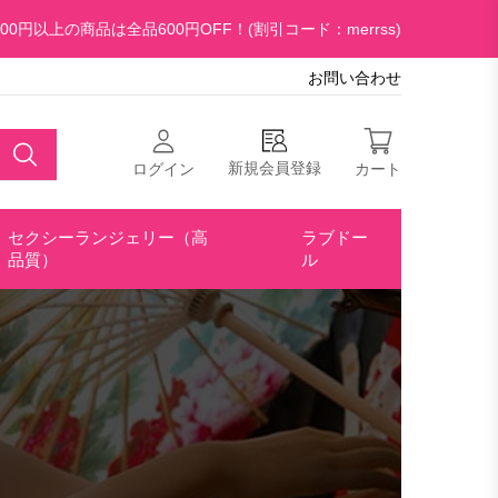
00円以上の商品は全品600円OFF！(割引コード：merrss)
お問い合わせ
新規会員登録
ログイン
カート
セクシーランジェリー（高
ラブドー
品質）
ル