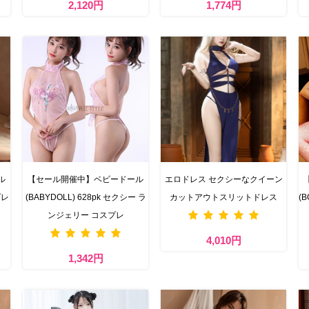
2,120円
1,774円
ル
【セール開催中】ベビードール
エロドレス セクシーなクイーン
プレ
(BABYDOLL) 628pk セクシー ラ
カットアウトスリットドレス
(
ンジェリー コスプレ
4,010円
1,342円