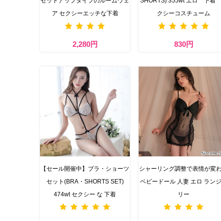
セットアップタイプのルームウェ
SHORTS) 355wt エロ 下着
ア セクシーエッチな下着
クシーコスチューム
2,280円
830円
【セール開催中】ブラ・ショーツ
シャーリング調整で表情が変
セット(BRA・SHORTS SET)
ベビードール 人妻 エロ ラン
474wt セクシー な 下着
リー