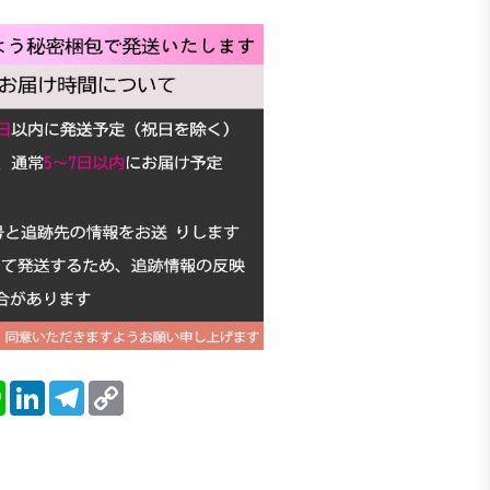
blr
Line
LinkedIn
Telegram
Copy
Link