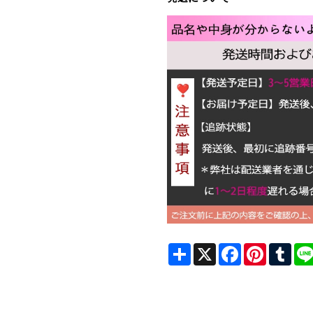
Share
X
Facebook
Pinterest
Tum