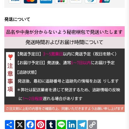
発送について
Share
X
Facebook
Pinterest
Tumblr
Line
LinkedIn
Telegram
Copy
Link