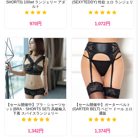
SHORTS) 100wt ランジェリー アダ
(SEXYTEDDY) 性欲 エロ ランジェリ
ルト
ー
970円
1,072円
【セール開催中】ブラ・ショーツセ
【セール開催中】ガーターベルト
ット(BRA・SHORTS SET) 高級輸入
(GARTER BELT) ベビー ドール エロ
下着 スパイスランジェリー
通販
1,342円
1,374円