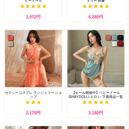
ビードール
ェリー 画像
1,972円
6,280円
セクシーコスプレ ランジェリー ショ
【セール開催中】ベビードール
ップ
(BABYDOLL) エロ い 下着商品一覧
2,170円
2,180円