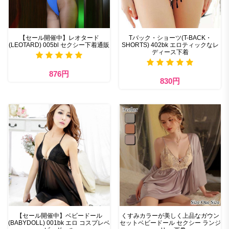
【セール開催中】レオタード
Tバック・ショーツ(T-BACK・
(LEOTARD) 005bl セクシー下着通販
SHORTS) 402bk エロティックなレ
ディース下着
876円
830円
【セール開催中】ベビードール
くすみカラーが美しく上品なガウン
(BABYDOLL) 001bk エロ コスプレベ
セットベビードール セクシー ランジ