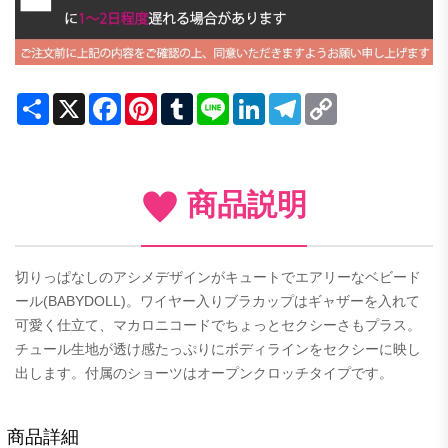
Share
X
Facebook
Pinterest
Tumblr
Line
LinkedIn
Telegram
Copy
Link
商品説明
切りっぱなしのアシメデザインがキュートでエアリーなベビード
ール(BABYDOLL)。ワイヤー入りブラカップはギャザーを入れて
可愛く仕立て、マカロニコードでちょっとセクシーさもプラス。
チュール生地が透け感たっぷりにボディラインをセクシーに映し
出します。付属のショーツはオープンクロッチタイプです。
商品詳細