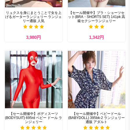
リュクスを身にまとうことで女を上
【セール開催中】ブラ・ショーツセ
げるガーターランジェリー ランジェ
ット(BRA・SHORTS SET) 141pk 高
リー通販 人気
級セクシーランジェリー
3,980円
1,342円
【セール開催中】ボディスーツ
【セール開催中】ベビードール
(BODYSUIT) 695rd ベビー ドール ラ
(BABYDOLL) 395bk-2 ランジェリー
ンジェリー
通販 アダルト