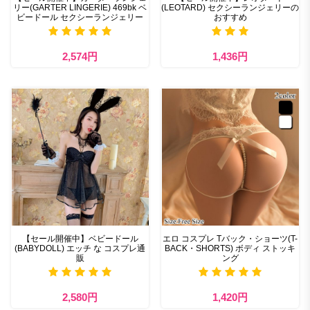
リー(GARTER LINGERIE) 469bk ベ
(LEOTARD) セクシーランジェリーの
ビードール セクシーランジェリー
おすすめ
2,574円
1,436円
【セール開催中】ベビードール
エロ コスプレ Tバック・ショーツ(T-
(BABYDOLL) エッチ な コスプレ通
BACK・SHORTS) ボディ ストッキ
販
ング
2,580円
1,420円