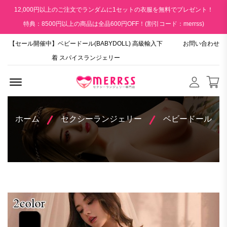
12,000円以上のご注文でランダムに1セットの衣服を無料でプレゼント！
特典：8500円以上の商品は全品600円OFF！(割引コード：merrss)
【セール開催中】ベビードール(BABYDOLL) 高級輸入下
お問い合わせ
着 スパイスランジェリー
Menu Open
ホーム
セクシーランジェリー
ベビードール