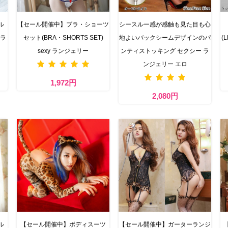
ル
【セール開催中】ブラ・ショーツ
シースルー感が感触も見た目も心
 ラ
セット(BRA・SHORTS SET)
地よいバックシームデザインのパ
(
sexy ランジェリー
ンティストッキング セクシー ラ
ンジェリー エロ
1,972円
2,080円
ル
【セール開催中】ボディスーツ
【セール開催中】ガーターランジ