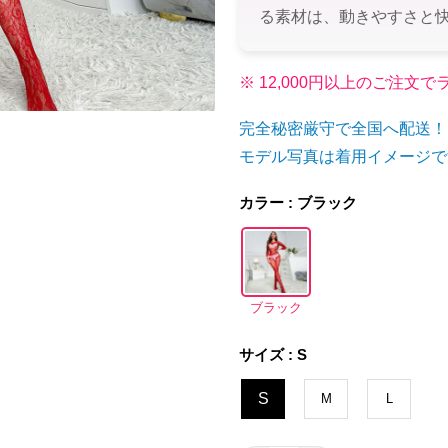
る素材は、動きやすさと
※ 12,000円以上のご注
完全秘密厳守で全国へ配送！
モデル写真は着用イメージで
カラー : ブラック
ブラック
サイズ : S
S
M
L