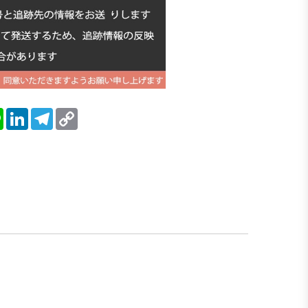
blr
Line
LinkedIn
Telegram
Copy
Link