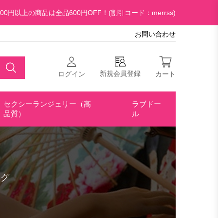
00円以上の商品は全品600円OFF！(割引コード：merrss)
お問い合わせ
新規会員登録
ログイン
カート
セクシーランジェリー（高
ラブドー
品質）
ル
ング