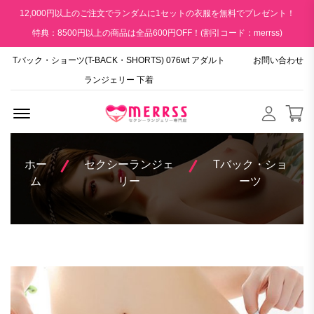
12,000円以上のご注文でランダムに1セットの衣服を無料でプレゼント！
特典：8500円以上の商品は全品600円OFF！(割引コード：merrss)
Tバック・ショーツ(T-BACK・SHORTS) 076wt アダルト
お問い合わせ
ランジェリー 下着
Menu Open
ホー
セクシーランジェ
Tバック・ショ
ム
リー
ーツ