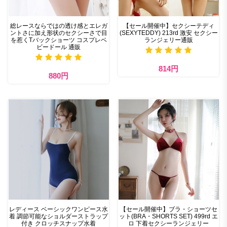
総レースならではの透け感とエレガ
【セール開催中】セクシーテディ
ントさに加え形状のセクシーさで目
(SEXYTEDDY) 213rd 激安 セクシー
を惹くTバックショーツ コスプレベ
ランジェリー通販
ビードール 通販
814円
880円
レディース ベーシックワンピース水
【セール開催中】ブラ・ショーツセ
着 調節可能なショルダーストラップ
ット(BRA・SHORTS SET) 499rd エ
付き クロッチスナップ水着
ロ 下着セクシーランジェリー