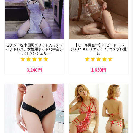
セクシーな中国風スリット入りチャ
【セール開催中】ベビードール
イナドレス、女性用ホットな中空チ
(BABYDOLL) エッチ な コスプレ通
ーパオランジェリー
販
3,240円
1,630円