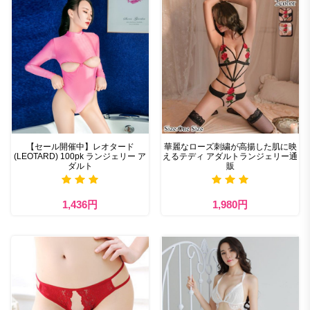
【セール開催中】レオタード
華麗なローズ刺繍が高揚した肌に映
(LEOTARD) 100pk ランジェリー ア
えるテディ アダルトランジェリー通
ダルト
販
1,436円
1,980円