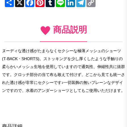
Share
X
Facebook
Pinterest
Tumblr
Line
LinkedIn
Telegram
Copy
Link
商品説明
ヌーディな透け感がたまらなくセクシーな極薄メッシュのショーツ
(T-BACK・SHORTS)。ストッキングを少し厚くしたような手触りの
柔らかいメッシュ生地を使用していますので通気性、伸縮性共に抜群
です。クロッチ部分の当て布も敢えて付けず、どこから見ても統一さ
れた透け感が非常にセクシーです♪一切装飾の無いプレーンなデザイ
ンですので、水着のアンダーショーツとしてもご使用いただけます。
商品詳細