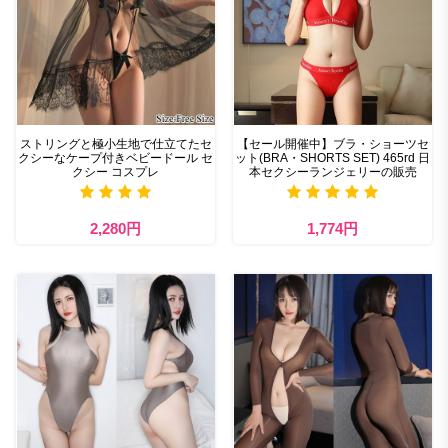
ストリングと極小生地で仕立てたセ
【セール開催中】ブラ・ショーツセ
クシーなケープ付きベビードール セ
ット(BRA・SHORTS SET) 465rd 日
クシー コスプレ
本セクシーランジェリーの販売
2,280円
1,774円