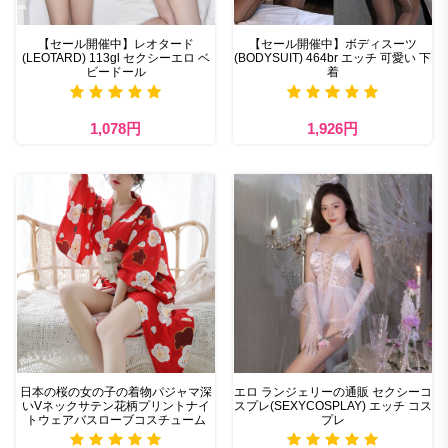
【セール開催中】レオタード
【セール開催中】ボディスーツ
(LEOTARD) 113gl セクシーエロ ベ
(BODYSUIT) 464br エッチ 可愛い 下
ビードール
着
1,078円
1,926円
日本の桜の女の子の着物パジャマ深
エロ ランジェリーの通販 セクシーコ
いVネックサテン花柄プリントナイ
スプレ(SEXYCOSPLAY) エッチ コス
トウェアバスローブコスチューム
プレ