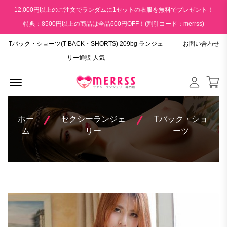
12,000円以上のご注文でランダムに1セットの衣服を無料でプレゼント！
特典：8500円以上の商品は全品600円OFF！(割引コード：merrss)
Tバック・ショーツ(T-BACK・SHORTS) 209bg ランジェ
お問い合わせ
リー通販 人気
Menu Open
ホー
セクシーランジェ
Tバック・ショ
ム
リー
ーツ