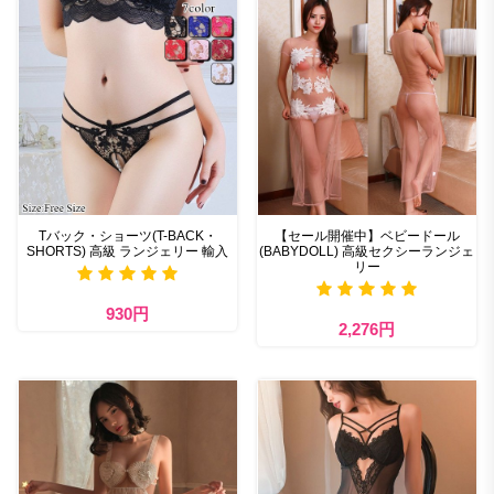
Tバック・ショーツ(T-BACK・
【セール開催中】ベビードール
SHORTS) 高級 ランジェリー 輸入
(BABYDOLL) 高級セクシーランジェ
リー
930円
2,276円