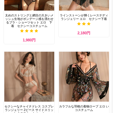
太めのストリングと網目の大きいメ
ラインストーンが輝くレーステディ
ッシュ生地がボンデージ感を漂わせ
ランジェリー エロ セクシー下着
るブラ・ショーツセット エロ 下
着 セクシーコスチューム
2,180円
1,980円
セクシーなチャイナドレス コスプレ
カラフルな羽根の着物ローブ エロ い
ランジェリー 2ピース サイドスリッ
コスチューム