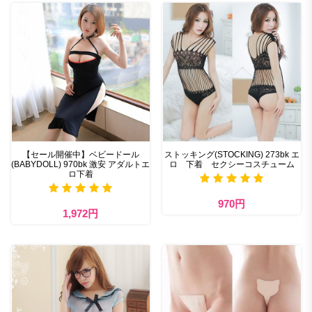
【セール開催中】ベビードール
ストッキング(STOCKING) 273bk エ
(BABYDOLL) 970bk 激安 アダルトエ
ロ 下着 セクシーコスチューム
ロ下着
970円
1,972円