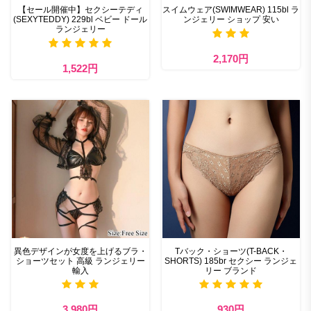
【セール開催中】セクシーテディ
スイムウェア(SWIMWEAR) 115bl ラ
(SEXYTEDDY) 229bl ベビー ドール
ンジェリー ショップ 安い
ランジェリー
2,170円
1,522円
異色デザインが女度を上げるブラ・
Tバック・ショーツ(T-BACK・
ショーツセット 高級 ランジェリー
SHORTS) 185br セクシー ランジェ
輸入
リー ブランド
3,980円
930円