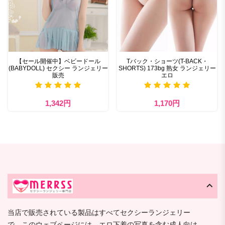
【セール開催中】ベビードール
Tバック・ショーツ(T-BACK・
(BABYDOLL) セクシー ランジェリー
SHORTS) 173bg 熟女 ランジェリー
販売
エロ
1,342円
1,170円
当店で販売されている製品はすべてセクシーランジェリー
で、このウェブページには、エロ下着の写真を含む成人向け