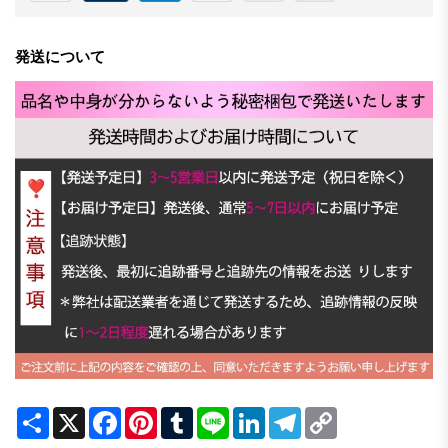
発送について
Share
X
Facebook
Pinterest
Tumblr
Line
LinkedIn
Telegram
Copy
Link