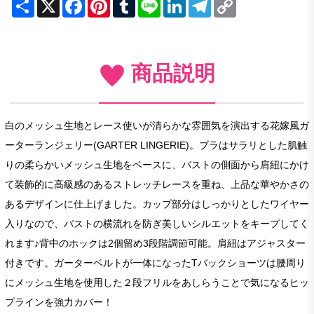
Share
X
Facebook
Pinterest
Tumblr
Line
LinkedIn
Telegram
Copy
Link
商品説明
白のメッシュ生地とレース使いが清らかな雰囲気を演出する花嫁風ガ
ーターランジェリー(GARTER LINGERIE)。ブラはサラリとした肌触
りの柔らかいメッシュ生地をベースに、バストの側面から肩紐にかけ
て装飾的に高級感のあるストレッチレースを重ね、上品な華やかさの
あるデザインに仕上げました。カップ部分はしっかりとしたワイヤー
入りなので、バストの横流れを防ぎ美しいシルエットをキープしてく
れます♪背中のホックは2個留め3段階調節可能。肩紐はアジャスター
付きです。ガーターベルトが一体になったTバックショーツは腰周り
にメッシュ生地を使用した２段フリルをあしらうことで気になるヒッ
プラインを強力カバー！