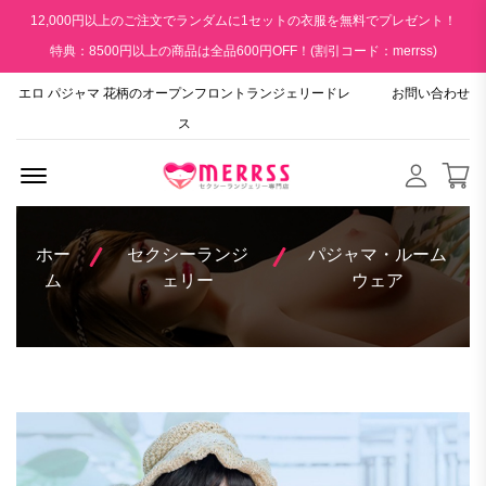
12,000円以上のご注文でランダムに1セットの衣服を無料でプレゼント！
特典：8500円以上の商品は全品600円OFF！(割引コード：merrss)
エロ パジャマ 花柄のオープンフロントランジェリードレ
お問い合わせ
ス
Menu Open
ホー
セクシーランジ
パジャマ・ルーム
ム
ェリー
ウェア