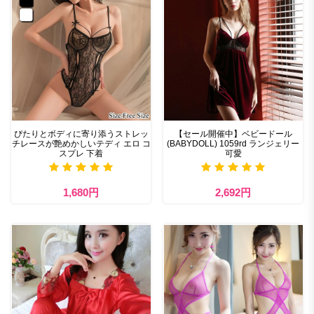
ぴたりとボディに寄り添うストレッ
【セール開催中】ベビードール
チレースが艶めかしいテディ エロ コ
(BABYDOLL) 1059rd ランジェリー
スプレ 下着
可愛
1,680円
2,692円