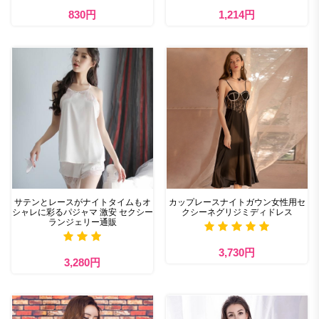
830円
1,214円
サテンとレースがナイトタイムもオ
カップレースナイトガウン女性用セ
シャレに彩るパジャマ 激安 セクシー
クシーネグリジミディドレス
ランジェリー通販
3,730円
3,280円