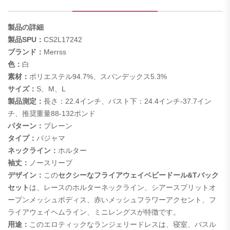
製品の詳細
製品SPU：
CS2L17242
ブランド：
Merrss
色：
白
素材：
ポリエステル94.7%、スパンデックス5.3%
サイズ：
S、M、L
製品測定：
長さ：22.4インチ、バスト下：24.4インチ-37.7イン
チ、推奨重量88-132ポンド
パターン：
プレーン
タイプ：
パジャマ
ネックライン：
ホルター
袖丈：
ノースリーブ
デザイン：
この
セクシーなフライアウェイ
ベビードール&Tバック
セット
は、レースのホルターネックライン、シアースプリットオ
ープンメッシュボディス、赤いメッシュフラワーアクセント、フ
ライアウェイヘムライン、ミニレングスが特徴です。
用途：
このエロティックなランジェリードレスは、寝室、バスル