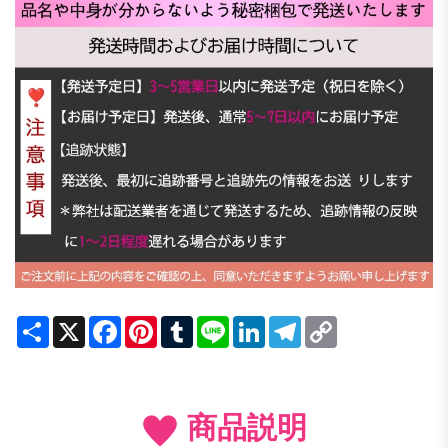
Share
X
Facebook
Pinterest
Tumblr
Line
LinkedIn
Telegram
Copy
Link
商品説明