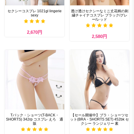
セクシーコスプレ 1021gl lingerie
透け透けセクシーなミニ丈花柄の刺
sexy
繍チャイナコスプレ ブラック/グレ
ー/レッド
2,670円
2,580円
Tバック・ショーツ(T-BACK・
【セール開催中】ブラ・ショーツセ
SHORTS) 342rp コスプレ えろ 通
ット(BRA・SHORTS SET) 452bk セ
販
クシー ランジェリー 素