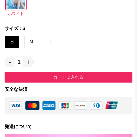
ホワイト
サイズ : S
S
M
L
-
+
カートに入れる
安全な決済
発送について