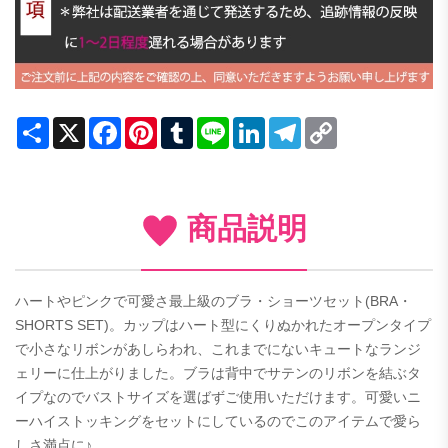
Share
X
Facebook
Pinterest
Tumblr
Line
LinkedIn
Telegram
Copy
Link
商品説明
ハートやピンクで可愛さ最上級のブラ・ショーツセット(BRA・
SHORTS SET)。カップはハート型にくりぬかれたオープンタイプ
で小さなリボンがあしらわれ、これまでにないキュートなランジ
ェリーに仕上がりました。ブラは背中でサテンのリボンを結ぶタ
イプなのでバストサイズを選ばずご使用いただけます。可愛いニ
ーハイストッキングをセットにしているのでこのアイテムで愛ら
しさ満点に♪