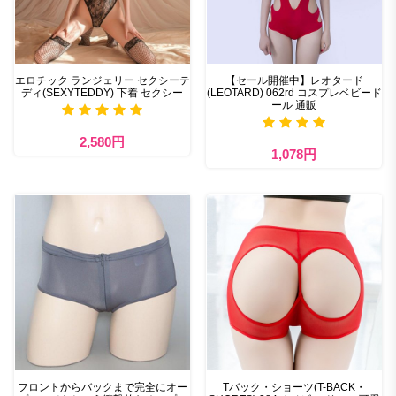
エロチック ランジェリー セクシーテ
【セール開催中】レオタード
ディ(SEXYTEDDY) 下着 セクシー
(LEOTARD) 062rd コスプレベビード
ール 通販
2,580円
1,078円
フロントからバックまで完全にオー
Tバック・ショーツ(T-BACK・