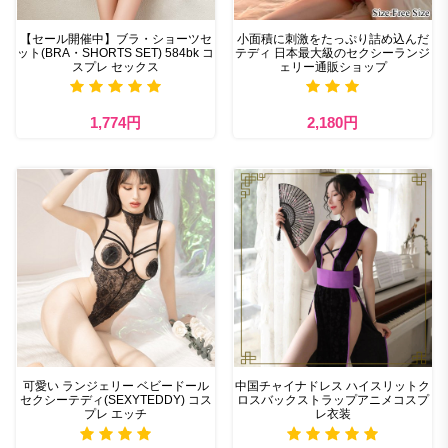
【セール開催中】ブラ・ショーツセ
小面積に刺激をたっぷり詰め込んだ
ット(BRA・SHORTS SET) 584bk コ
テディ 日本最大級のセクシーランジ
スプレ セックス
ェリー通販ショップ
1,774円
2,180円
可愛い ランジェリー ベビードール
中国チャイナドレス ハイスリットク
セクシーテディ(SEXYTEDDY) コス
ロスバックストラップアニメコスプ
プレ エッチ
レ衣装