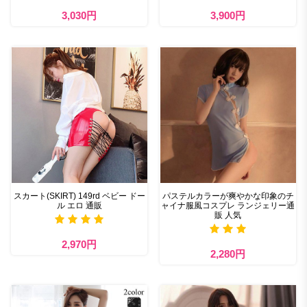
3,030円
3,900円
スカート(SKIRT) 149rd ベビー ドー
パステルカラーが爽やかな印象のチ
ル エロ 通販
ャイナ服風コスプレ ランジェリー通
販 人気
2,970円
2,280円