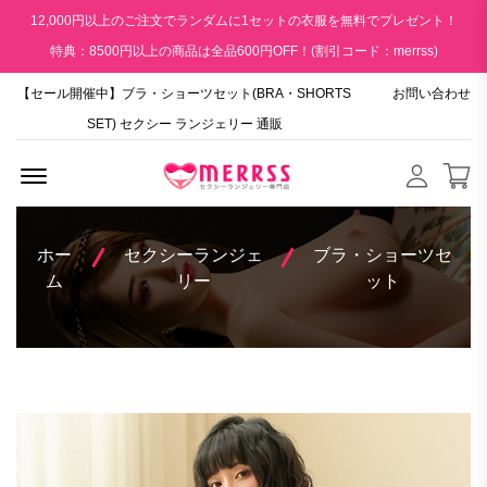
12,000円以上のご注文でランダムに1セットの衣服を無料でプレゼント！
特典：8500円以上の商品は全品600円OFF！(割引コード：merrss)
【セール開催中】ブラ・ショーツセット(BRA・SHORTS
お問い合わせ
SET) セクシー ランジェリー 通販
Menu Open
ホー
セクシーランジェ
ブラ・ショーツセ
ム
リー
ット