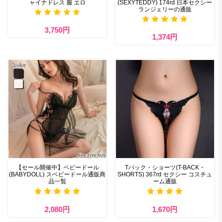
ャイナドレス 服 エロ
(SEXYTEDDY) 174rd 日本セクシー
ランジェリーの通販
3,750円
1,374円
【セール開催中】ベビードール
Tバック・ショーツ(T-BACK・
(BABYDOLL) スベビードール通販商
SHORTS) 367rd セクシー コスチュ
品一覧
ーム通販
2,080円
1,670円