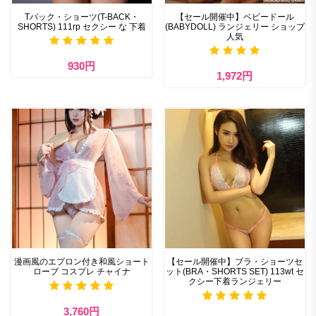
Tバック・ショーツ(T-BACK・
【セール開催中】ベビードール
SHORTS) 111rp セクシー な 下着
(BABYDOLL) ランジェリー ショップ
人気
930円
1,972円
漫画風のエプロン付き和風ショート
【セール開催中】ブラ・ショーツセ
ローブ コスプレ チャイナ
ット(BRA・SHORTS SET) 113wt セ
クシー下着ランジェリー
3,760円