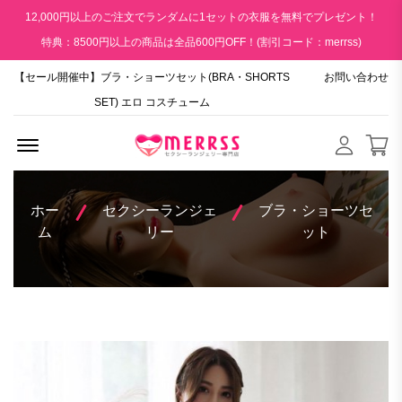
12,000円以上のご注文でランダムに1セットの衣服を無料でプレゼント！
特典：8500円以上の商品は全品600円OFF！(割引コード：merrss)
【セール開催中】ブラ・ショーツセット(BRA・SHORTS
お問い合わせ
SET) エロ コスチューム
Menu Open
ホー
セクシーランジェ
ブラ・ショーツセ
ム
リー
ット