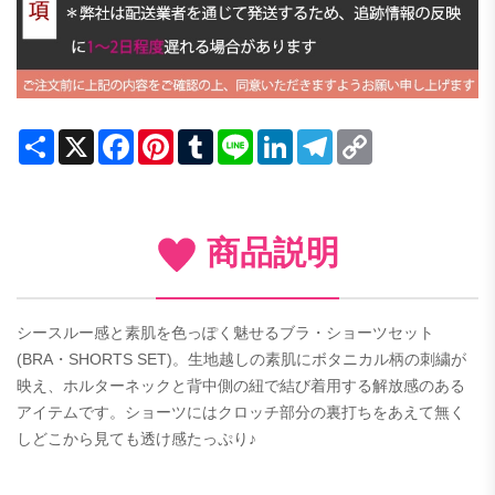
Share
X
Facebook
Pinterest
Tumblr
Line
LinkedIn
Telegram
Copy
Link
商品説明
シースルー感と素肌を色っぽく魅せるブラ・ショーツセット
(BRA・SHORTS SET)。生地越しの素肌にボタニカル柄の刺繍が
映え、ホルターネックと背中側の紐で結び着用する解放感のある
アイテムです。ショーツにはクロッチ部分の裏打ちをあえて無く
しどこから見ても透け感たっぷり♪