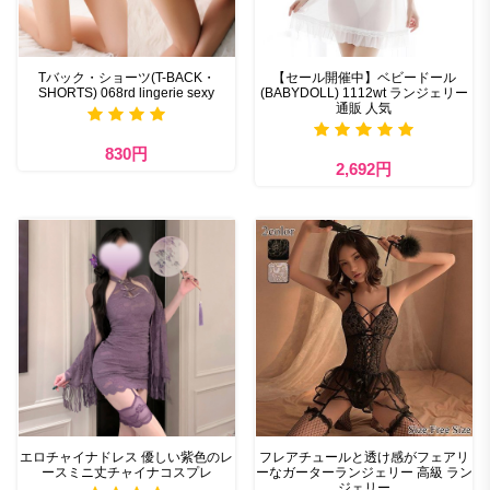
Tバック・ショーツ(T-BACK・
【セール開催中】ベビードール
SHORTS) 068rd lingerie sexy
(BABYDOLL) 1112wt ランジェリー
通販 人気
830円
2,692円
エロチャイナドレス 優しい紫色のレ
フレアチュールと透け感がフェアリ
ースミニ丈チャイナコスプレ
ーなガーターランジェリー 高級 ラン
ジェリー