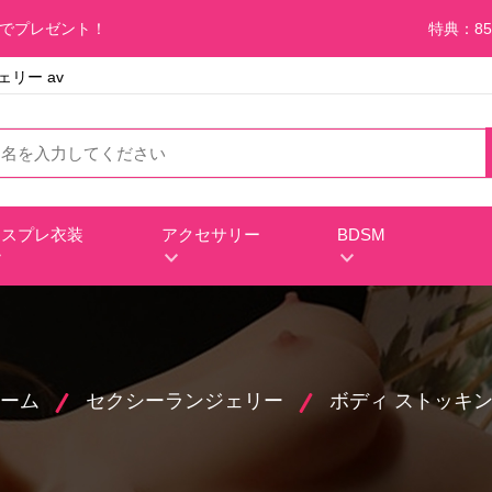
料でプレゼント！
特典：85
リー av
コスプレ衣装
アクセサリー
BDSM
ーム
セクシーランジェリー
ボディ ストッキ