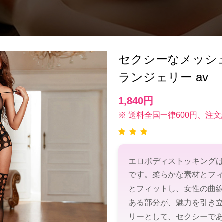
セクシーなメッシ
ランジェリー av
1,840円
※ 送料全国一律600円、注文
エロボディストッキング
です。柔らかな素材とフ
とフィットし、女性の曲
ある部分が、魅力を引き
リーとして、セクシーで