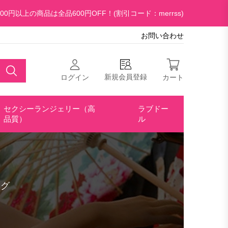
00円以上の商品は全品600円OFF！(割引コード：merrss)
お問い合わせ
新規会員登録
ログイン
カート
セクシーランジェリー（高
ラブドー
品質）
ル
ング