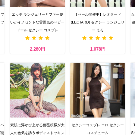
ープ
エッチ ランジェリーとファー使
【セール開催中】レオタード
五
ーツ
いがイノセントな雰囲気のベビー
(LEOTARD) セクシー ランジェリ
ドール セクシー コスプレ
ー えろ
2,280円
1,078円
、ベ
素肌に浮かび上がる薔薇模様が大
セクシーコスプレ エロ セクシー
が開
人の色気を誘うボディストッキン
コスチューム
S