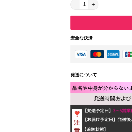
-
+
安全な決済
発送について