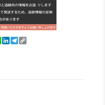
blr
Line
LinkedIn
Telegram
Copy
Link