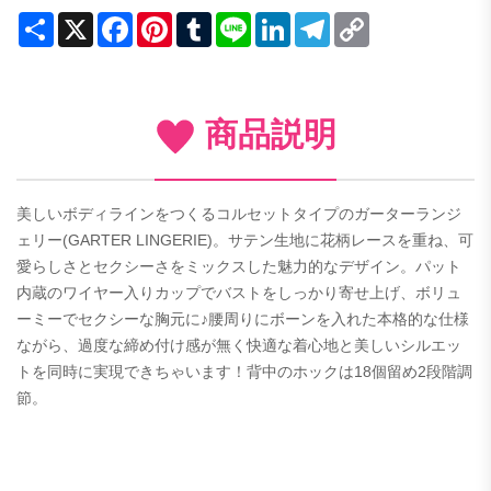
Share
X
Facebook
Pinterest
Tumblr
Line
LinkedIn
Telegram
Copy
Link
商品説明
美しいボディラインをつくるコルセットタイプのガーターランジ
ェリー(GARTER LINGERIE)。サテン生地に花柄レースを重ね、可
愛らしさとセクシーさをミックスした魅力的なデザイン。パット
内蔵のワイヤー入りカップでバストをしっかり寄せ上げ、ボリュ
ーミーでセクシーな胸元に♪腰周りにボーンを入れた本格的な仕様
ながら、過度な締め付け感が無く快適な着心地と美しいシルエッ
トを同時に実現できちゃいます！背中のホックは18個留め2段階調
節。