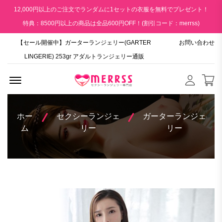
12,000円以上のご注文でランダムに1セットの衣服を無料でプレゼント！
特典：8500円以上の商品は全品600円OFF！(割引コード：merrss)
【セール開催中】ガーターランジェリー(GARTER
お問い合わせ
LINGERIE) 253gr アダルトランジェリー通販
Menu Open
ホー
セクシーランジェ
ガーターランジェ
ム
リー
リー