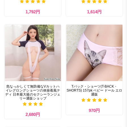
1,792円
1,614円
危なっかしくて無防備なVカットハ
Tバック・ショーツ(T-BACK・
イレグロングショーツの体操着風テ
SHORTS) 157pk ベビー ドール エロ
ディ 日本最大級のセクシーランジェ
通販
リー通販ショップ
970円
2,680円