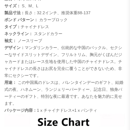
サイズ：
S、M、L
製品寸法：
長さ：32.2インチ、
推奨体重88-137
ポンド パターン：
カラーブロック
タイプ：
チャイナドレス
ネックライン：
スタンドカラー
袖丈
：
ノースリーブ
デザイン：
マンダリンカラー、伝統的な中国のバックル、セクシ
ーなサイドスリットデザイン、フリルトリム、胸元がくぼんだジ
ャカードまたはレース生地を使用した中国のチャイナドレス。チ
ャイナドレスの長さはお尻を完全に覆うことができないため、非
常にセクシーです。
用途：
この中国風のドレスは、バレンタインデーのギフト、結婚
式の夜、ハネムーン、ランジェリーパーティー、記念日、独身パ
ーティーのギフト、特別な夜に最適です。あなたを魅力的に見せ
ます。
パッケージ内容：
1 x チャイナドレス+1 x パンティ