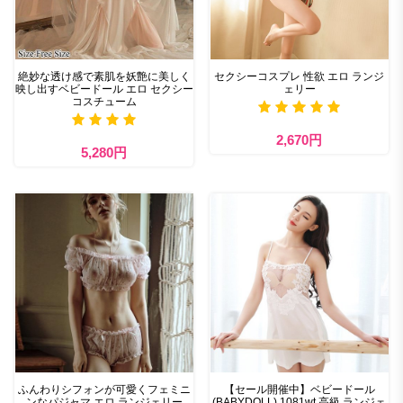
絶妙な透け感で素肌を妖艶に美しく
セクシーコスプレ 性欲 エロ ランジ
映し出すベビードール エロ セクシー
ェリー
コスチューム
2,670円
5,280円
ふんわりシフォンが可愛くフェミニ
【セール開催中】ベビードール
ンなパジャマ エロ ランジェリー
(BABYDOLL) 1081wt 高級 ランジェ