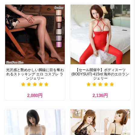
光沢感と艶めかしい脚線に目を奪わ
【セール開催中】ボディスーツ
れるストッキング エロ コスプレ ラ
(BODYSUIT) 415rd 海外のエロラン
ンジェリー
ジェリー
2,080円
2,136円