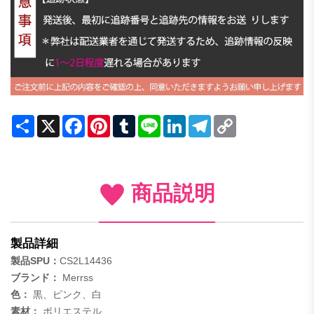
Share
X
Facebook
Pinterest
Tumblr
Line
LinkedIn
Telegram
Copy
Link
商品説明
製品詳細
製品SPU：
CS2L14436
ブランド：
Merrss
色：
黒、ピンク、白
素材：
ポリエステル