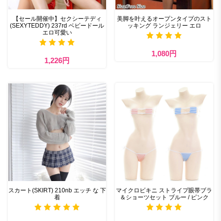
【セール開催中】セクシーテディ
美脚を叶えるオープンタイプのスト
(SEXYTEDDY) 237rd ベビードール
ッキング ランジェリー エロ
エロ可愛い
1,080円
1,226円
スカート(SKIRT) 210nb エッチ な 下
マイクロビキニ ストライプ眼帯ブラ
着
＆ショーツセット ブルー / ピンク