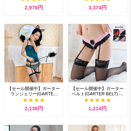
ランジェリー
着
2,976円
3,374円
【セール開催中】ガーター
【セール開催中】ガーター
ランジェリー(GARTER
ベルト(GARTER BELT) 下
LINGERIE) セクシー コス
着 エロ 日本最大ランジェ
プレ
リー通販
2,136円
1,214円