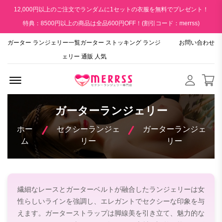
12,000円以上のご注文でランダムに1セットの衣服を無料でプレゼント！
特典：8500円以上の商品は全品600円OFF！(割引コード：merrss)
ガーター ランジェリー一覧ガーター ストッキング ランジ
お問い合わせ
ェリー 通販 人気
Menu Open
ガーターランジェリー
ホー
セクシーランジェ
ガーターランジェ
ム
リー
リー
繊細なレースとガーターベルトが融合したランジェリーは女
性らしいラインを強調し、エレガントでセクシーな印象を与
えます。ガーターストラップは脚線美を引き立て、魅力的な